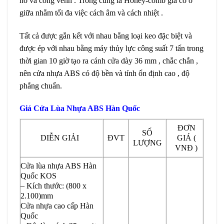
nở và cong vênh . Trong cùng là Honey-comb gia cố ở
giữa nhằm tối đa việc cách âm và cách nhiệt .
Tất cả được gắn kết với nhau bằng loại keo đặc biệt và
được ép với nhau bằng máy thủy lực công suất 7 tấn trong
thời gian 10 giờ tạo ra cánh cửa dày 36 mm , chắc chắn ,
nên cửa nhựa ABS có độ bền và tính ổn định cao , độ
phẳng chuẩn.
Giá Cửa Lùa Nhựa ABS Hàn Quốc
ĐƠN
SỐ
DIỄN GIẢI
ĐVT
GIÁ (
LƯỢNG
VNĐ )
Cửa lùa nhựa ABS Hàn
Quốc KOS
– Kích thước: (800 x
2.100)mm
Cửa nhựa cao cấp Hàn
Quốc