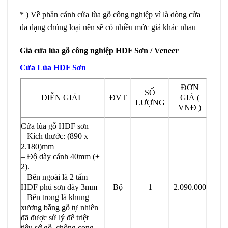
* ) Về phần cánh cửa lùa gỗ công nghiệp vì là dòng cửa
đa dạng chủng loại nên sẽ có nhiều mức giá khác nhau
Giá cửa lùa gỗ công nghiệp HDF Sơn / Veneer
Cửa Lùa HDF Sơn
ĐƠN
SỐ
DIỄN GIẢI
ĐVT
GIÁ (
LƯỢNG
VNĐ )
Cửa lùa gỗ HDF sơn
– Kích thước: (890 x
2.180)mm
– Độ dày cánh 40mm (±
2).
– Bên ngoài là 2 tấm
HDF phủ sơn dày 3mm
Bộ
1
2.090.000
– Bên trong là khung
xương bằng gỗ tự nhiên
đã được sử lý để triệt
tiêu sớ gỗ, chống cong