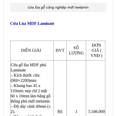
cửa lùa gỗ công nghiệp mdf melamin
Cửa Lùa MDF Laminate
ĐƠN
SỐ
DIỄN GIẢI
ĐVT
GIÁ (
LƯỢNG
VNĐ )
Cửa gỗ lùa MDF phủ
Laminate
– Kích thước cửa:
(900×2200)mm
– Khung bao 45 x
110mm; nẹp chỉ 2 mặt
60 x 10mm làm bằng gỗ
thông phủ mdf melamin
– Độ dày cánh 40mm (±
2).
Bộ
1
5.346.000