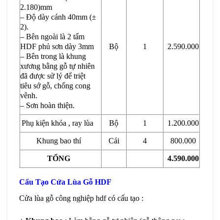
2.180)mm
– Độ dày cánh 40mm (±
2).
– Bên ngoài là 2 tấm
HDF phủ sơn dày 3mm
Bộ
1
2.590.000
– Bên trong là khung
xương bằng gỗ tự nhiên
đã được sử lý để triệt
tiêu sớ gỗ, chống cong
vênh.
– Sơn hoàn thiện.
Phụ kiện khóa , ray lùa
Bộ
1
1.200.000
Khung bao thí
Cái
4
800.000
TỔNG
4.590.000
Cấu Tạo Cửa Lùa Gỗ HDF
Cửa lùa gỗ công nghiệp hdf có cấu tạo :