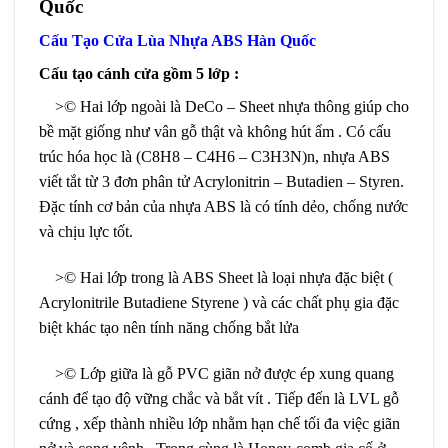
Quốc
Cấu Tạo Cửa Lùa Nhựa ABS Hàn Quốc
Cấu tạo cánh cửa gồm 5 lớp :
>© Hai lớp ngoài là DeCo – Sheet nhựa thông giúp cho
bề mặt giống như vân gỗ thật và không hút ẩm . Có cấu
trúc hóa học là (C8H8 – C4H6 – C3H3N)n, nhựa ABS
viết tắt từ 3 đơn phân tử Acrylonitrin – Butadien – Styren.
Đặc tính cơ bản của nhựa ABS là có tính dẻo, chống nước
và chịu lực tốt.
>© Hai lớp trong là ABS Sheet là loại nhựa đặc biệt (
Acrylonitrile Butadiene Styrene ) và các chất phụ gia đặc
biệt khác tạo nên tính năng chống bắt lửa
>© Lớp giữa là gỗ PVC giãn nở được ép xung quang
cánh để tạo độ vững chắc và bắt vít . Tiếp đến là LVL gỗ
cứng , xếp thành nhiều lớp nhằm hạn chế tối đa việc giãn