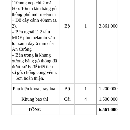
110mm; nẹp chỉ 2 mặt
60 x 10mm làm bằng gỗ
thông phủ mdf melamin
– Độ dày cánh 40mm (±
2).
Bộ
1
3.861.000
– Bên ngoài là 2 tấm
MDF phủ melamin ván
lõi xanh dày 6 mm của
An Cường
– Bên trong là khung
xương bằng gỗ thông đã
được sử lý để triệt tiêu
sớ gỗ, chống cong vênh.
– Sơn hoàn thiện.
Phụ kiện khóa , ray lùa
Bộ
1
1.200.000
Khung bao thí
Cái
4
1.500.000
TỔNG
6.561.000