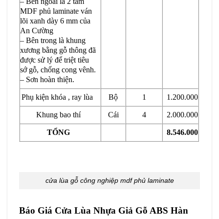
– Bên ngoài là 2 tấm
MDF phủ laminate ván
lõi xanh dày 6 mm của
An Cường
– Bên trong là khung
xương bằng gỗ thông đã
được sử lý để triệt tiêu
sớ gỗ, chống cong vênh.
– Sơn hoàn thiện.
Phụ kiện khóa , ray lùa
Bộ
1
1.200.000
Khung bao thí
Cái
4
2.000.000
TỔNG
8.546.000
cửa lùa gỗ công nghiệp mdf phủ laminate
Báo Giá Cửa Lùa Nhựa Giả Gỗ ABS Hàn