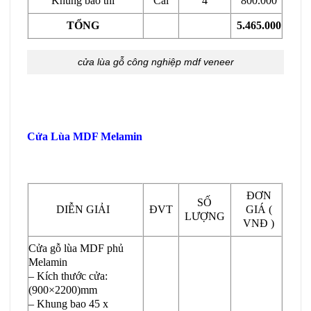
Khung bao thí
Cái
4
800.000
TỔNG
5.465.000
cửa lùa gỗ công nghiệp mdf veneer
Cửa Lùa MDF Melamin
ĐƠN
SỐ
DIỄN GIẢI
ĐVT
GIÁ (
LƯỢNG
VNĐ )
Cửa gỗ lùa MDF phủ
Melamin
– Kích thước cửa:
(900×2200)mm
– Khung bao 45 x