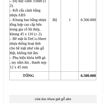
– Độ dày cánh 35mm (±
2).
– Kết cấu cánh bằng
nhựa ABS
– Khung bao bằng nhựa
Bộ
1
6.500.000
tổng hợp cao cấp bên
trong gia cố lõi thép,
khung 45 x 110 (± 2).
– Bề mặt là DeCo-Sheet
nhựa thông hoạt tính
cho bề mặt như vân gỗ
thật, không hút ẩm.
– Phụ kiện khóa lưỡi gà
, tay nắm âm , thanh nẹp
12 x 45 mm
TỔNG
6.500.000
cửa lùa nhựa giả gỗ abs