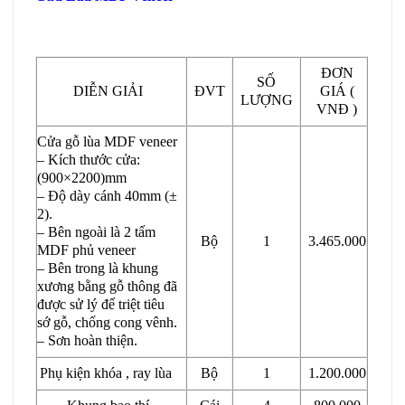
ĐƠN
SỐ
DIỄN GIẢI
ĐVT
GIÁ (
LƯỢNG
VNĐ )
Cửa gỗ lùa MDF veneer
– Kích thước cửa:
(900×2200)mm
– Độ dày cánh 40mm (±
2).
– Bên ngoài là 2 tấm
Bộ
1
3.465.000
MDF phủ veneer
– Bên trong là khung
xương bằng gỗ thông đã
được sử lý để triệt tiêu
sớ gỗ, chống cong vênh.
– Sơn hoàn thiện.
Phụ kiện khóa , ray lùa
Bộ
1
1.200.000