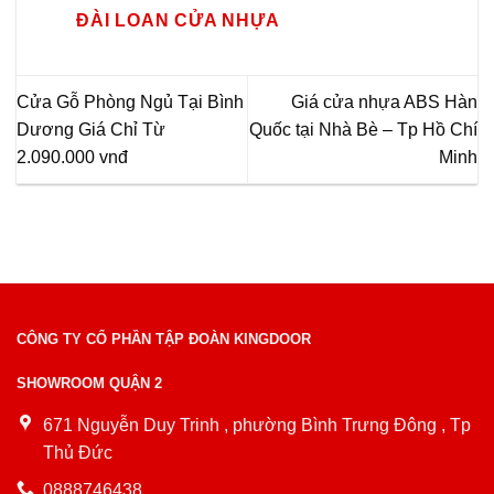
ĐÀI LOAN CỬA NHỰA
Cửa Gỗ Phòng Ngủ Tại Bình
Giá cửa nhựa ABS Hàn
Dương Giá Chỉ Từ
Quốc tại Nhà Bè – Tp Hồ Chí
2.090.000 vnđ
Minh
CÔNG TY CỔ PHẦN TẬP ĐOÀN KINGDOOR
SHOWROOM QUẬN 2
671 Nguyễn Duy Trinh , phường Bình Trưng Đông , Tp
Thủ Đức
0888746438