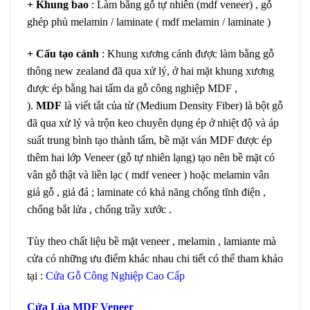
+ Khung bao
: Làm bằng gỗ tự nhiên (mdf veneer) , gỗ
ghép phủ melamin / laminate ( mdf melamin / laminate )
+ Cấu tạo cánh
: Khung xương cánh được làm bằng gỗ
thông new zealand đã qua xử lý, ở hai mặt khung xương
được ép bằng hai tấm da gỗ công nghiệp MDF ,
).
MDF
là viết tắt của từ (Medium Density Fiber) là bột gỗ
đã qua xử lý và trộn keo chuyên dụng ép ở nhiệt độ và áp
suất trung bình tạo thành tấm, bề mặt ván MDF được ép
thêm hai lớp Veneer (gỗ tự nhiên lạng) tạo nên bề mặt có
vân gỗ thật và liền lạc ( mdf veneer ) hoặc melamin vân
giả gỗ , giả đá ; laminate có khả năng chống tĩnh điện ,
chống bắt lửa , chống trầy xước .
Tùy theo chất liệu bề mặt veneer , melamin , lamiante mà
cửa có những ưu điểm khác nhau chi tiết có thể tham khảo
tại :
Cửa Gỗ Công Nghiệp Cao Cấp
Cửa Lùa MDF Veneer