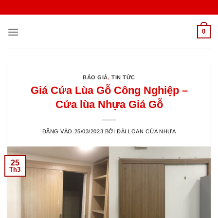
Bỏ
qua
nội
0
dung
BÁO GIÁ
,
TIN TỨC
Giá Cửa Lùa Gỗ Công Nghiệp –
Cửa lùa Nhựa Giả Gỗ
ĐĂNG VÀO
25/03/2023
BỞI
ĐÀI LOAN CỬA NHỰA
25
Th3