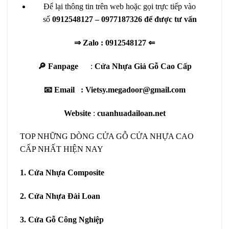
Để lại thông tin trên web hoặc gọi trực tiếp vào
số
0912548127 – 0977187326 để được tư vấn
⇒ Zalo :
0912548127
⇐
🔎 Fanpage
:
Cửa Nhựa Giả Gỗ Cao Cấp
📧 Email : Vietsy.megadoor@gmail.com
Website
:
cuanhuadailoan.net
TOP NHỮNG DÒNG CỬA GỖ CỬA NHỰA CAO
CẤP NHẤT HIỆN NAY
1.
Cửa Nhựa Composite
2.
Cửa Nhựa Đài Loan
3.
Cửa Gỗ Công Nghiệp