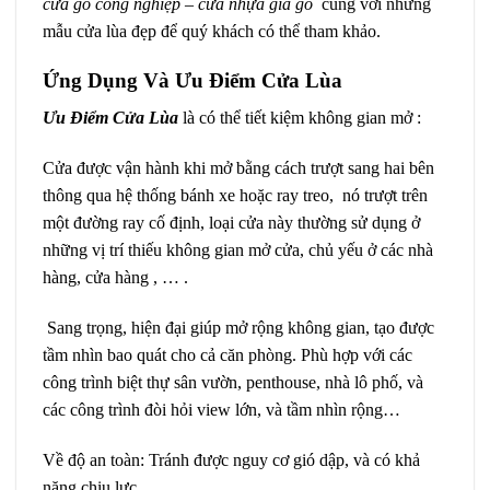
cửa gỗ công nghiệp – cửa nhựa giả gỗ
cùng với những
mẫu cửa lùa đẹp để quý khách có thể tham khảo.
Ứng Dụng Và Ưu Điểm Cửa Lùa
Ưu Điểm Cửa Lùa
là có thể tiết kiệm không gian mở :
Cửa được vận hành khi mở bằng cách trượt sang hai bên
thông qua hệ thống bánh xe hoặc ray treo, nó trượt trên
một đường ray cố định, loại cửa này thường sử dụng ở
những vị trí thiếu không gian mở cửa, chủ yếu ở các nhà
hàng, cửa hàng , … .
Sang trọng, hiện đại giúp mở rộng không gian, tạo được
tầm nhìn bao quát cho cả căn phòng. Phù hợp với các
công trình biệt thự sân vườn, penthouse, nhà lô phố, và
các công trình đòi hỏi view lớn, và tầm nhìn rộng…
Về độ an toàn: Tránh được nguy cơ gió dập, và có khả
năng chịu lực.