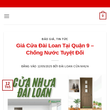
Bỏ
qua
nội
0
dung
BÁO GIÁ
,
TIN TỨC
Giá Cửa Đài Loan Tại Quận 9 –
Chống Nước Tuyệt Đối
ĐĂNG VÀO
12/05/2025
BỞI
ĐÀI LOAN CỬA NHỰA
12
Th5