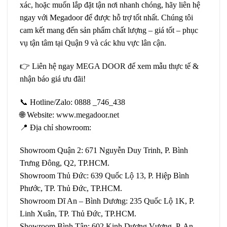
xác, hoặc muốn lắp đặt tận nơi nhanh chóng, hãy liên hệ
ngay với Megadoor để được hỗ trợ tốt nhất. Chúng tôi
cam kết mang đến sản phẩm chất lượng – giá tốt – phục
vụ tận tâm tại Quận 9 và các khu vực lân cận.
👉 Liên hệ ngay
MEGA DOOR
để xem mẫu thực tế &
nhận báo giá ưu đãi!
📞 Hotline/Zalo: 0888 _746_438
🌐 Website:
www.megadoor.net
📍 Địa chỉ showroom:
Showroom Quận 2: 671 Nguyễn Duy Trinh, P. Bình
Trưng Đông, Q2, TP.HCM.
Showroom Thủ Đức: 639 Quốc Lộ 13, P. Hiệp Bình
Phước, TP. Thủ Đức, TP.HCM.
Showroom Dĩ An – Bình Dương: 235 Quốc Lộ 1K, P.
Linh Xuân, TP. Thủ Đức, TP.HCM.
Showroom Bình Tân: 602 Kinh Dương Vương, P. An