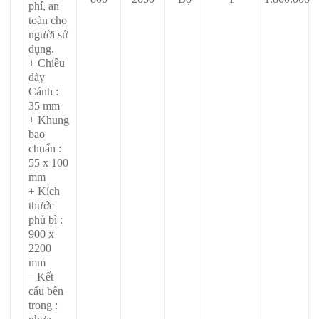
phí, an
toàn cho
người sử
dụng.
+ Chiều
dày
Cánh :
35 mm
+ Khung
bao
chuẩn :
55 x 100
mm
+ Kích
thước
phủ bì :
900 x
2200
mm
– Kết
cấu bên
trong :