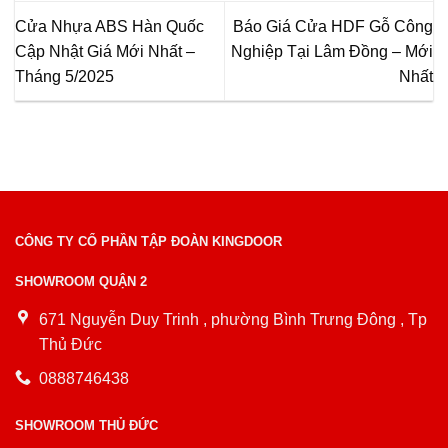
Cửa Nhựa ABS Hàn Quốc
Báo Giá Cửa HDF Gỗ Công
Cập Nhật Giá Mới Nhất –
Nghiệp Tại Lâm Đồng – Mới
Tháng 5/2025
Nhất
CÔNG TY CỔ PHẦN TẬP ĐOÀN KINGDOOR
SHOWROOM QUẬN 2
671 Nguyễn Duy Trinh , phường Bình Trưng Đông , Tp
Thủ Đức
0888746438
SHOWROOM THỦ ĐỨC