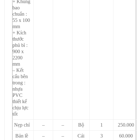
+ Khung
bao
chuẩn :
55 x 100
mm
+ Kích
thước
phủ bì :
900 x
2200
mm
– Kết
cấu bên
trong :
nhựa
PVC
thiết kế
chịu lực
tốt
Nẹp chỉ
–
–
Bộ
1
250.000
Bản lề
–
–
Cái
3
60.000