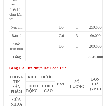
nhựa
PVC
thiết kế
chịu lực
tốt
Nẹp chỉ
–
–
Bộ
1
250.000
Bản lề
–
–
Cái
3
60.000
Khóa
–
–
Bộ
1
200.000
tròn trơn
Tổng
2.310.000
Bảng Giá Cửa Nhựa Đài Loan Đúc
THÔNG
KÍCH THƯỚC
ĐƠN
TIN
SỐ
ĐVT
GIÁ
CHIỀU
CHIỀU
SẢN
LƯỢNG
(VNĐ)
RỘNG
CAO
PHẨM
CỬA
NHỰA