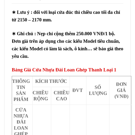
∗ Lưu ý : đối với loại cửa đúc thì chiều cao tối đa chỉ
từ 2150 – 2170 mm.
∗ Ghi chú : Nẹp chỉ cộng thêm 250.000 VNĐ/1 bộ.
Đơn giá trên áp dụng cho các kiểu Model tiêu chuẩn,
các kiểu Model có làm lá sách, ô kính… sẽ báo giá theo
yêu cầu.
Bảng Giá Cửa Nhựa Đài Loan Ghép Thanh Loại 1
THÔNG
KÍCH THƯỚC
ĐƠN
TIN
SỐ
ĐVT
GIÁ
CHIỀU
CHIỀU
SẢN
LƯỢNG
(VNĐ)
RỘNG
CAO
PHẨM
CỬA
NHỰA
ĐÀI
LOAN
GHÉP