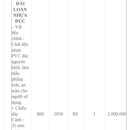
ĐÀI
LOAN
NHỰA
ĐÚC
– Vật
liệu
chính :
Chất liệu
nhựa
PVC đúc
nguyên
khối, làm
mẫu
phẳng
trơn, an
toàn cho
người sử
dụng.
+ Chiều
dày
800
2050
Bộ
1
2.000.000
Cánh :
35 mm