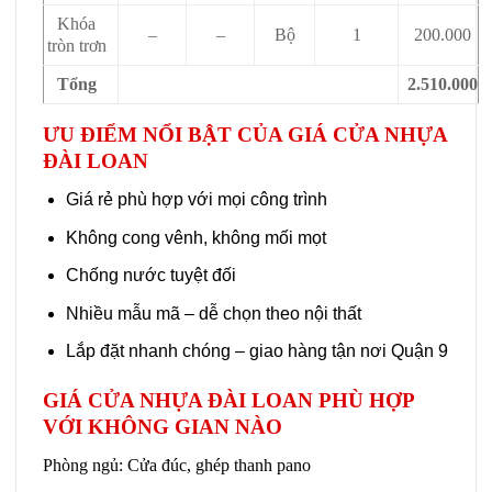
Khóa
–
–
Bộ
1
200.000
tròn trơn
Tổng
2.510.000
ƯU ĐIỂM NỔI BẬT CỦA GIÁ CỬA NHỰA
ĐÀI LOAN
Giá rẻ phù hợp với mọi công trình
Không cong vênh, không mối mọt
Chống nước tuyệt đối
Nhiều mẫu mã – dễ chọn theo nội thất
Lắp đặt nhanh chóng – giao hàng tận nơi Quận 9
GIÁ CỬA NHỰA ĐÀI LOAN PHÙ HỢP
VỚI KHÔNG GIAN NÀO
Phòng ngủ: Cửa đúc, ghép thanh pano