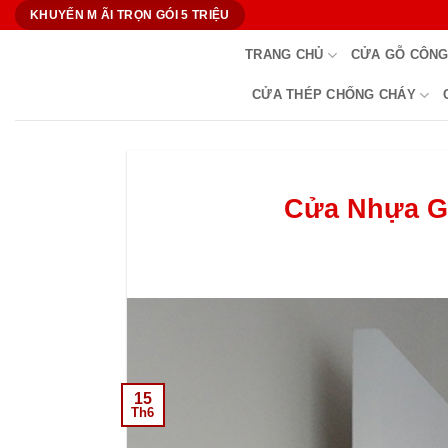
Bỏ
KHUYẾN M ÃI TRỌN GÓI 5 TRIỆU
qua
TRANG CHỦ
CỬA GỖ CÔNG
nội
dung
CỬA THÉP CHỐNG CHÁY
Cửa Nhựa Gỗ
15
Th6