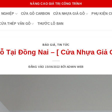
NÂNG CAO GIÁ TRỊ CÔNG TRÌNH
 NGHIỆP
CỬA GỖ CARBON
CỬA NHỰA GIẢ GỖ
PHỤ KIỆN 
CỬA THÉP VÂN GỖ
THƯỚC LỖ BAN
BÁO GIÁ
,
TIN TỨC
 Tại Đồng Nai – [ Cửa Nhựa Giả 
ĐĂNG VÀO
15/06/2022
BỞI
ADMIN WEB