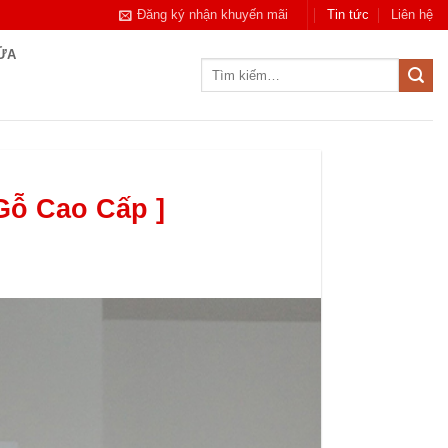
Đăng ký nhận khuyến mãi
Tin tức
Liên hệ
CỬA
Tìm
kiếm:
Gỗ Cao Cấp ]