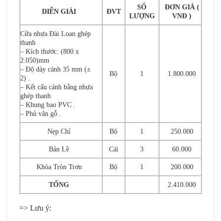
SỐ
ĐƠN GIÁ (
DIỄN GIẢI
ĐVT
LƯỢNG
VNĐ )
Cửa nhựa Đài Loan ghép
thanh
– Kích thước: (800 x
2.050)mm
– Độ dày cánh 35 mm (±
Bộ
1
1.800.000
2) .
– Kết cấu cánh bằng nhựa
ghép thanh
– Khung bao PVC .
– Phủ vân gỗ .
Nẹp Chỉ
Bộ
1
250.000
Bản Lề
Cái
3
60.000
Khóa Tròn Trơn
Bộ
1
200.000
TỔNG
2.410.000
=> Lưu ý: