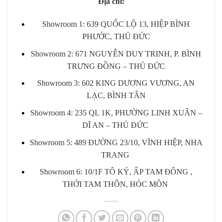
Địa chỉ:
Showroom 1: 639 QUỐC LỘ 13, HIỆP BÌNH
PHƯỚC, THỦ ĐỨC
Showroom 2: 671 NGUYỄN DUY TRINH, P. BÌNH
TRƯNG ĐỒNG – THỦ ĐỨC
Showroom 3: 602 KING DƯƠNG VƯƠNG, AN
LẠC, BÌNH TÂN
Showroom 4: 235 QL 1K, PHƯỜNG LINH XUÂN –
DĨ AN – THỦ ĐỨC
Showroom 5: 489 ĐƯỜNG 23/10, VĨNH HIỆP, NHA
TRANG
Showroom 6: 10/1F TÔ KÝ, ẤP TAM ĐÔNG ,
THỚI TAM THÔN, HÓC MÔN