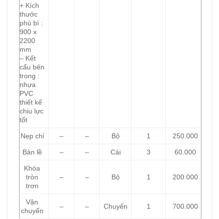
+ Kích
thước
phủ bì :
900 x
2200
mm
– Kết
cấu bên
trong :
nhựa
PVC
thiết kế
chịu lực
tốt
Nẹp chỉ
–
–
Bộ
1
250.000
Bản lề
–
–
Cái
3
60.000
Khóa
tròn
–
–
Bộ
1
200.000
trơn
Vận
–
–
Chuyến
1
700.000
chuyển