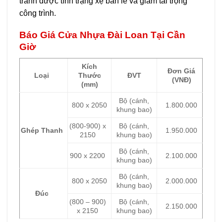
tránh được tình trạng xệ bản lề và giảm tải trọng
công trình.
Báo Giá Cửa Nhựa Đài Loan Tại Cần
Giờ
Kích
Đơn Giá
Loại
Thước
ĐVT
(VNĐ)
(mm)
Bộ (cánh,
800 x 2050
1.800.000
khung bao)
(800-900) x
Bộ (cánh,
Ghép Thanh
1.950.000
2150
khung bao)
Bộ (cánh,
900 x 2200
2.100.000
khung bao)
Bộ (cánh,
800 x 2050
2.000.000
khung bao)
Đúc
(800 – 900)
Bộ (cánh,
2.150.000
x 2150
khung bao)