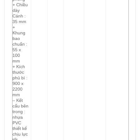
+ Chiều
dày
Cánh :
35 mm
+
Khung
bao
chuẩn :
55 x
100
mm
+ Kích
thước
phủ bì :
900 x
2200
mm
– Kết
cấu bên
trong :
nhựa
PVC
thiết kế
chịu lực
tốt