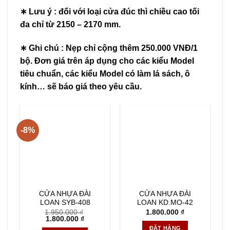
∗ Lưu ý : đối với loại cửa đúc thì chiều cao tối
đa chỉ từ 2150 – 2170 mm.
∗ Ghi chú : Nẹp chỉ cộng thêm 250.000 VNĐ/1
bộ. Đơn giá trên áp dụng cho các kiểu Model
tiêu chuẩn, các kiểu Model có làm lá sách, ô
kính… sẽ báo giá theo yêu cầu.
-8%
CỬA NHỰA ĐÀI
CỬA NHỰA ĐÀI
LOAN SYB-408
LOAN KD.MO-42
1.950.000
₫
1.800.000
₫
Giá
Giá
1.800.000
₫
gốc
hiện
ĐẶT HÀNG