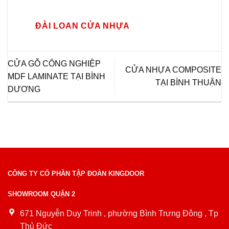
ĐÀI LOAN CỬA NHỰA
CỬA GỖ CÔNG NGHIỆP
CỬA NHỰA COMPOSITE
MDF LAMINATE TẠI BÌNH
TẠI BÌNH THUẬN
DƯƠNG
CÔNG TY CỔ PHẦN TẬP ĐOÀN KINGDOOR
SHOWROOM QUẬN 2
671 Nguyễn Duy Trinh , phường Bình Trưng Đông , Tp
Thủ Đức