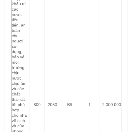
khẩu từ
các
nước
tiên
tiến, an
toàn
cho
người
sử
dụng,
bảo vệ
môi
trường,
chịu
nước,
chịu ẩm
và các
chất
thải rất
tốt phù
800
2050
Bộ
1
2.000.000
hợp
cho nhà
vệ sinh
và cửa
phòng