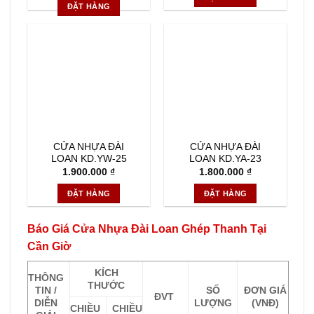
là:
tại
ĐẶT HÀNG
1.950.000 ₫.
là:
1.800.000 ₫.
CỬA NHỰA ĐÀI
CỬA NHỰA ĐÀI
LOAN KD.YW-25
LOAN KD.YA-23
1.900.000
₫
1.800.000
₫
ĐẶT HÀNG
ĐẶT HÀNG
Báo Giá Cửa Nhựa Đài Loan Ghép Thanh Tại
Cần Giờ
KÍCH
THÔNG
THƯỚC
TIN /
SỐ
ĐƠN GIÁ
ĐVT
DIỄN
LƯỢNG
(VNĐ)
CHIỀU
CHIỀU