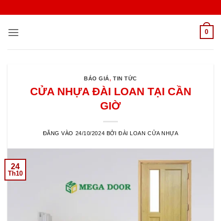
Bỏ
qua
nội
0
dung
BÁO GIÁ
,
TIN TỨC
CỬA NHỰA ĐÀI LOAN TẠI CẦN
GIỜ
ĐĂNG VÀO
24/10/2024
BỞI
ĐÀI LOAN CỬA NHỰA
24
Th10