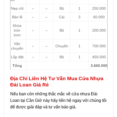
Nẹp chỉ
–
–
Bộ
1
250.000
Bản lề
–
–
Cái
3
60.000
Khóa
tròn
–
–
Bộ
1
200.000
trơn
Vận
–
–
Chuyến
1
700.000
chuyển
Lắp đặt
–
–
Bộ
1
450.000
Tổng
3.660.000
Địa Chỉ Liên Hệ Tư Vấn Mua Cửa Nhựa
Đài Loan Giá Rẻ
Nếu bạn còn những thắc mắc về cửa nhựa Đài
Loan tại Cần Giờ này hãy liên hệ ngay với chúng tôi
để được giải đáp và tư vấn báo giá.