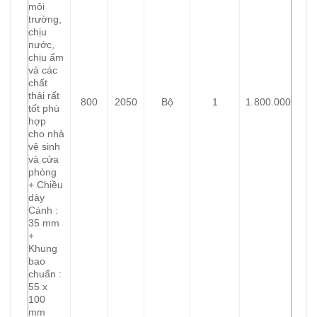
môi
trường,
chịu
nước,
chịu ẩm
và các
chất
thải rất
800
2050
Bộ
1
1.800.000
tốt phù
hợp
cho nhà
vệ sinh
và cửa
phòng
+ Chiều
dày
Cánh :
35 mm
+
Khung
bao
chuẩn :
55 x
100
mm