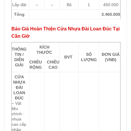
Lắp đặt
–
–
Bộ
1
450.000
Tổng
3.460.000
Báo Giá Hoàn Thiện Cửa Nhựa Đài Loan Đúc Tại
Cần Giờ
KÍCH
THÔNG
THƯỚC
TIN /
SỐ
ĐƠN GIÁ
ĐVT
DIỄN
LƯỢNG
(VNĐ)
CHIỀU
CHIỀU
GIẢI
RỘNG
CAO
CỬA
NHỰA
ĐÀI
LOAN
ĐÚC
– Vật
liệu
chính :
nhựa
cao cấp
nhập