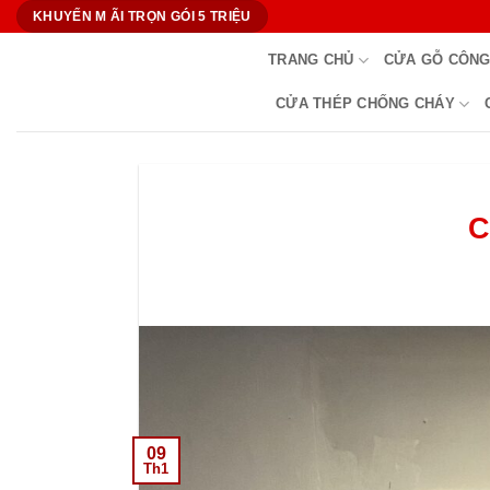
Bỏ
KHUYẾN M ÃI TRỌN GÓI 5 TRIỆU
qua
TRANG CHỦ
CỬA GỖ CÔNG
nội
dung
CỬA THÉP CHỐNG CHÁY
C
09
Th1