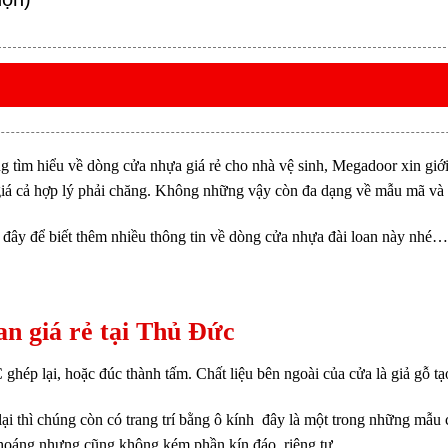
ng tìm hiểu về dòng cửa nhựa giá rẻ cho nhà vệ sinh, Megadoor xin gi
 giá cả hợp lý phải chăng. Không những vậy còn đa dạng về mẫu mã và
 đây để biết thêm nhiều thông tin về dòng cửa nhựa đài loan này nhé…
oan giá rẻ tại Thủ Đức
hép lại, hoặc đúc thành tấm. Chất liệu bên ngoài của cửa là giả gỗ tạ
i thì chúng còn có trang trí bằng ô kính đây là một trong những mẫu
hoáng nhưng cũng không kém phần kín đáo, riêng tư.