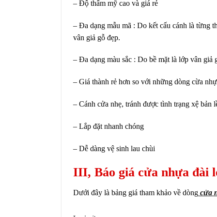
– Độ thẩm mỹ cao và giá rẻ
– Đa dạng mẫu mã : Do kết cấu cánh là từng th
vân giả gỗ đẹp.
– Đa dạng màu sắc : Do bề mặt là lớp vân giả 
– Giá thành rẻ hơn so với những dòng cừa nhự
– Cánh cửa nhẹ, tránh được tình trạng xệ bản l
– Lắp đặt nhanh chóng
– Dễ dàng vệ sinh lau chùi
III, Báo giá cửa nhựa đài 
Dưới đây là bảng giá tham khảo về dòng
cửa n