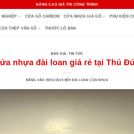
NÂNG CAO GIÁ TRỊ CÔNG TRÌNH
 NGHIỆP
CỬA GỖ CARBON
CỬA NHỰA GIẢ GỖ
PHỤ KIỆN 
CỬA THÉP VÂN GỖ
THƯỚC LỖ BAN
BÁO GIÁ
,
TIN TỨC
ửa nhựa đài loan giá rẻ tại Thủ Đ
ĐĂNG VÀO
09/01/2024
BỞI
ĐÀI LOAN CỬA NHỰA