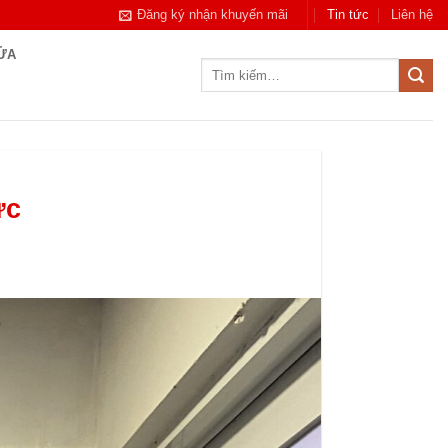
Đăng ký nhận khuyến mãi
Tin tức
Liên hệ
CỬA
Tìm
kiếm:
ức