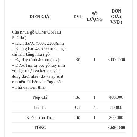
ĐƠN
SỐ
DIỄN GIẢI
ĐVT
GIÁ (
LƯỢNG
VNĐ )
Cửa nhựa gỗ COMPOSITE(
Phủ da )
– Kích thước (900x 2200)mm
– Khung bao 45 x 90 mm , nẹp
chỉ làm bằng nhựa gỗ
– Độ dày cánh 40mm (± 2).
Bộ
1
3.000.000
– Được làm từ bột gỗ xay mịn
với hạt nhựa và keo chuyên
dụng dưới nhiệt độ và áp suất
cao nên rất bền và cứng chắc.
– Phủ da hoàn thiện.
Nẹp Chỉ
Bộ
1
400.000
Bản Lề
Cái
4
80.000
Khóa Tròn Trơn
Bộ
1
200.000
TỔNG
3.680.000