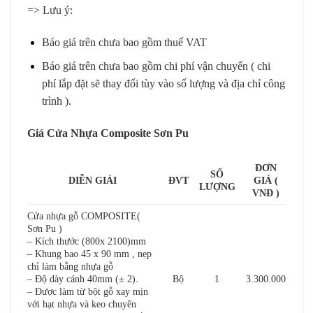
=> Lưu ý:
Báo giá trên chưa bao gồm thuế VAT
Báo giá trên chưa bao gồm chi phí vận chuyển ( chi
phí lắp đặt sẽ thay đổi tùy vào số lượng và địa chỉ công
trình ).
Giá Cửa Nhựa Composite Sơn Pu
ĐƠN
SỐ
DIỄN GIẢI
ĐVT
GIÁ (
LƯỢNG
VNĐ )
Cửa nhựa gỗ COMPOSITE
(
Sơn Pu )
– Kích thước (800x 2100)mm
– Khung bao 45 x 90 mm , nẹp
chỉ làm bằng nhựa gỗ
– Độ dày cánh 40mm (± 2).
Bộ
1
3.300.000
– Được làm từ bột gỗ xay mịn
với hạt nhựa và keo chuyên