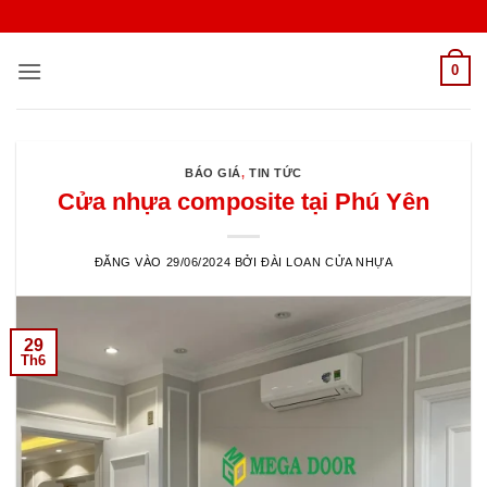
Bỏ
qua
nội
0
dung
BÁO GIÁ
,
TIN TỨC
Cửa nhựa composite tại Phú Yên
ĐĂNG VÀO
29/06/2024
BỞI
ĐÀI LOAN CỬA NHỰA
29
Th6