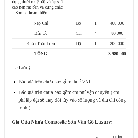
dụng dưới nhiệt độ và áp suất
cao nên rất bền và cứng chắc.
– Sơn pu hoàn thiện.
Nẹp Chỉ
Bộ
1
400.000
Bản Lề
Cái
4
80.000
Khóa Tròn Trơn
Bộ
1
200.000
TỔNG
3.980.000
=> Lưu ý:
Báo giá trên chưa bao gồm thuế VAT
Báo giá trên chưa bao gồm chi phí vận chuyển ( chi
phí lắp đặt sẽ thay đổi tùy vào số lượng và địa chỉ công
trình )
Giá Cửa Nhựa Composite Sơn Vân Gỗ Luxury:
ĐƠN