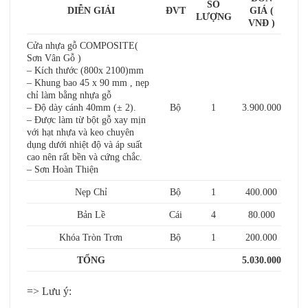
SỐ
DIỄN GIẢI
ĐVT
GIÁ (
LƯỢNG
VNĐ )
Cửa nhựa gỗ COMPOSITE(
Sơn Vân Gỗ )
– Kích thước (800x 2100)mm
– Khung bao 45 x 90 mm , nẹp
chỉ làm bằng nhựa gỗ
– Độ dày cánh 40mm (± 2).
Bộ
1
3.900.000
– Được làm từ bột gỗ xay mịn
với hạt nhựa và keo chuyên
dụng dưới nhiệt độ và áp suất
cao nên rất bền và cứng chắc.
– Sơn Hoàn Thiện
Nẹp Chỉ
Bộ
1
400.000
Bản Lề
Cái
4
80.000
Khóa Tròn Trơn
Bộ
1
200.000
TỔNG
5.030.000
=> Lưu ý: