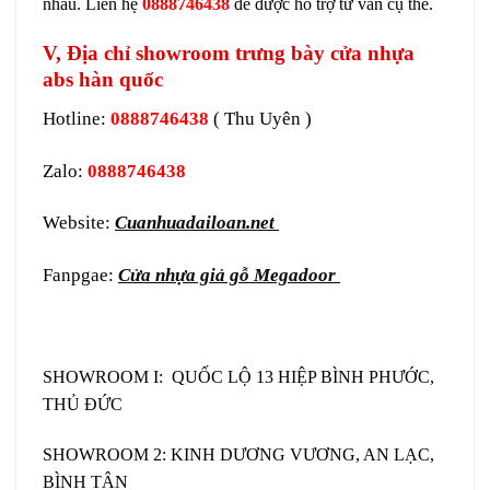
nhau. Liên hệ
0888746438
để được hỗ trợ tư vấn cụ thể.
V, Địa chỉ showroom trưng bày cửa nhựa
abs hàn quốc
Hotline:
0888746438
( Thu Uyên )
Zalo:
0888746438
Website:
Cuanhuadailoan.net
Fanpgae:
Cửa nhựa giả gỗ Megadoor
SHOWROOM I: QUỐC LỘ 13 HIỆP BÌNH PHƯỚC,
THỦ ĐỨC
SHOWROOM 2: KINH DƯƠNG VƯƠNG, AN LẠC,
BÌNH TÂN