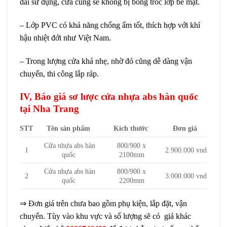
dài sử dụng, cửa cũng sẽ không bị bong tróc lớp bề mặt.
– Lớp PVC có khả năng chống ẩm tốt, thích hợp với khí
hậu nhiệt đới như Việt Nam.
– Trong lượng cửa khá nhẹ, nhờ đó cũng dễ dàng vận
chuyển, thi công lắp ráp.
IV, Báo giá sơ lược cửa nhựa abs hàn quốc
tại Nha Trang
STT
Tên sản phẩm
Kích thước
Đơn giá
Cửa nhựa abs hàn
800/900 x
1
2.900.000 vnd
quốc
2100mm
Cửa nhựa abs hàn
800/900 x
2
3.000.000 vnd
quốc
2200mm
⇒ Đơn giá trên chưa bao gồm phụ kiện, lắp đặt, vận
chuyển. Tùy vào khu vực và số lượng sẽ có giá khác