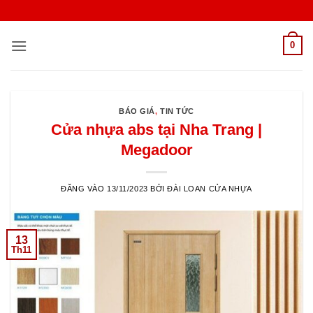
Bỏ
qua
nội
0
dung
BÁO GIÁ
,
TIN TỨC
Cửa nhựa abs tại Nha Trang |
Megadoor
ĐĂNG VÀO
13/11/2023
BỞI
ĐÀI LOAN CỬA NHỰA
13
Th11