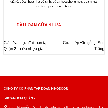
giá rẻ
,
cửa nhựa nhà vệ sinh
,
cửa nhựa phòng ngủ
,
cua-nhua-
abs-han-quoc-tai-nha-trang
.
ĐÀI LOAN CỬA NHỰA
Giá cửa nhựa đài loan tại
Cửa thép vân gỗ tại Sóc
Quận 2 – cửa nhựa giá rẻ
Trăng
CÔNG TY CỔ PHẦN TẬP ĐOÀN KINGDOOR
SHOWROOM QUẬN 2
671 Nguyễn Duy Trinh , phường Bình Trưng Đông , Tp