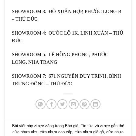
SHOWROOM 3: ĐÔ XUÂN HỢP, PHƯỚC LONG B
– THỦ ĐỨC
SHOWROOM 4: QUỐC LỘ 1K, LINH XUÂN – THỦ
ĐỨC
SHOWROOM 5: LÊ HỒNG PHONG, PHƯỚC
LONG, NHA TRANG
SHOWROOM 7: 671 NGUYỄN DUY TRINH, BÌNH
TRƯNG ĐÔNG – THỦ ĐỨC
Bài viết này được đăng trong
Báo giá
,
Tin tức
và được gắn thẻ
cửa nhựa abs
,
cửa nhựa cao cấp
,
cửa nhựa giã gỗ
,
cửa nhựa