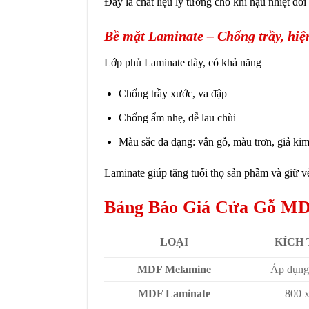
Đây là chất liệu lý tưởng cho khí hậu nhiệt đớ
Bề mặt Laminate – Chống trầy, hiệ
Lớp phủ Laminate dày, có khả năng
Chống trầy xước, va đập
Chống ẩm nhẹ, dễ lau chùi
Màu sắc đa dạng: vân gỗ, màu trơn, giả ki
Laminate giúp tăng tuổi thọ sản phầm và giữ vẻ
Bảng Báo Giá Cửa Gỗ MD
LOẠI
KÍCH 
MDF Melamine
Áp dụng
MDF Laminate
800 x