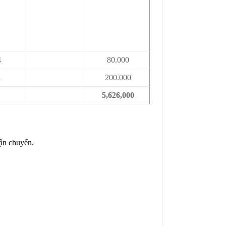
4
80.000
1
200.000
5,626,000
ận chuyển.