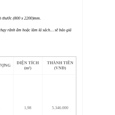
ch thước (800 x 2200)mm.
 chạy rãnh âm hoặc làm lá sách… sẽ báo giá
DIỆN TÍCH
THÀNH TIỀN
ƯỢNG
(m²)
(VNĐ)
1
1,98
5.346.000