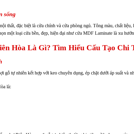
n sống
nội thất, đặc biệt là cửa chính và cửa phòng ngủ. Tông màu, chất liệu
chọn một loại cửa bền, đẹp, hiện đại như
cửa MDF Laminate
là xu hướn
ên Hòa Là Gì? Tìm Hiểu Cấu Tạo Chi T
h
i gỗ tự nhiên kết hợp với keo chuyên dụng, ép chặt dưới áp suất và nh
òa là: