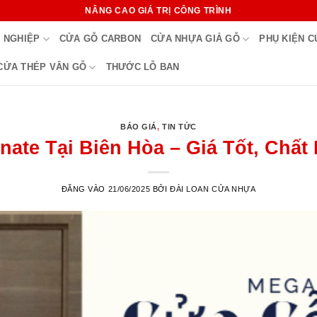
NÂNG CAO GIÁ TRỊ CÔNG TRÌNH
 NGHIỆP
CỬA GỖ CARBON
CỬA NHỰA GIẢ GỖ
PHỤ KIỆN 
CỬA THÉP VÂN GỖ
THƯỚC LỖ BAN
BÁO GIÁ
,
TIN TỨC
ate Tại Biên Hòa – Giá Tốt, Chất 
ĐĂNG VÀO
21/06/2025
BỞI
ĐÀI LOAN CỬA NHỰA