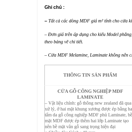
Ghi chú :
–
Tất cả các dòng MDF giá m² tính cho cửa kí
– Đơn giá trên áp dụng cho kiểu Model phẳng
theo bảng vẽ chi tiết.
– Cửa MDF Melamine, Laminate không nên chạ
THÔNG TIN SẢN PHẨM
CỬA GỖ CÔNG NGHIỆP MDF
LAMINATE
– Vật liệu chính: gỗ thông new zealand đã qua
xử lý, ở hai mặt khung xương được ép bằng ha
tấm da gỗ công nghiệp MDF phủ Laminate, b
mặt MDF được ép thêm hai lớp Laminate tạo
nên bề mặt vân gỗ sang trọng hiện đại