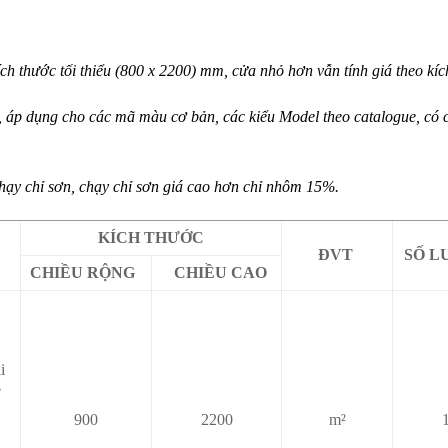
ch thước tối thiểu (800 x 2200) mm, cửa nhỏ hơn vẫn tính giá theo kí
, áp dụng cho các mã màu cơ bản, các kiểu Model theo catalogue, có
y chỉ sơn, chạy chỉ sơn giá cao hơn chỉ nhôm 15%.
KÍCH THƯỚC
ĐVT
SỐ L
CHIỀU RỘNG
CHIỀU CAO
i
ề
900
2200
m²