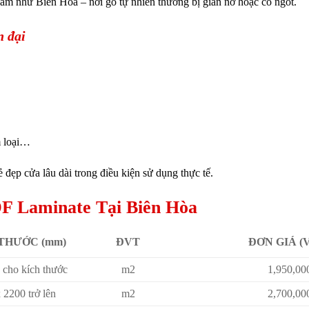
i ẩm như Biên Hòa – nơi gỗ tự nhiên thường bị giãn nở hoặc co ngót.
n đại
m loại…
 đẹp cửa lâu dài trong điều kiện sử dụng thực tế.
F Laminate Tại Biên Hòa
THƯỚC (mm)
ĐVT
ĐƠN GIÁ (
 cho kích thước
m2
1,950,00
 2200 trở lên
m2
2,700,00