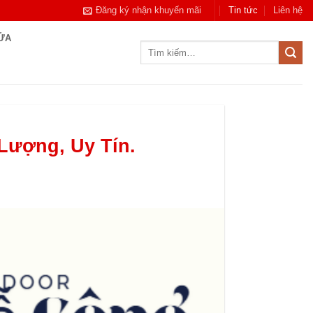
Đăng ký nhận khuyến mãi
Tin tức
Liên hệ
CỬA
Tìm
kiếm:
Lượng, Uy Tín.