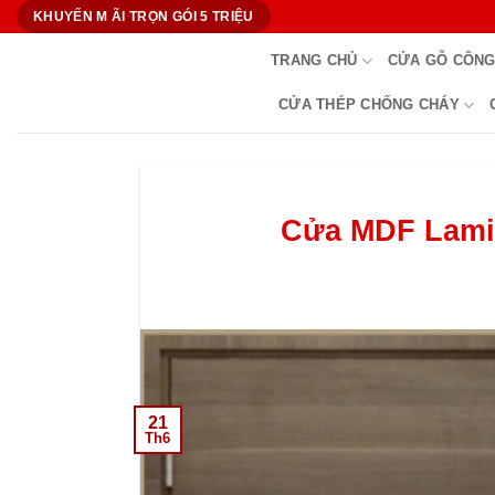
Bỏ
KHUYẾN M ÃI TRỌN GÓI 5 TRIỆU
qua
TRANG CHỦ
CỬA GỖ CÔNG
nội
dung
CỬA THÉP CHỐNG CHÁY
Cửa MDF Lamin
21
Th6