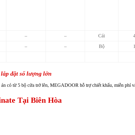
–
–
Cái
–
–
Bộ
 lắp đặt số lượng lớn
án có từ 5 bộ cửa trở lên
, MEGADOOR hỗ trợ chiết khấu, miễn phí v
ate Tại Biên Hòa