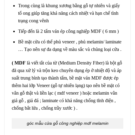
Trong cùng là khung xương bằng gỗ tự nhiên và giấy
tổ ong giúp tăng khả năng cách nhiệt và hạn chế tình
trạng cong vênh
Tiếp đến là 2 tấm ván ép công nghiệp MDF ( 6 mm )
Bề mặt cửa có thể phủ veneer , phủ melamin/ laminate
… Tạo nên sự đa dạng về màu sắc và chủng loại cửa .
( MDF
là viết tắt của từ (Medium Density Fiber) là bột gỗ
đã qua xử lý và trộn keo chuyên dụng ép ở nhiệt độ và áp
suất trung bình tạo thành tấm, bề mặt ván MDF được ép
thêm hai lớp Veneer (gỗ tự nhiên lạng) tạo nên bề mặt có
vân gỗ thật và liền lạc ( mdf veneer ) hoặc melamin vân
giả gỗ , giả đá ; laminate có khả năng chống tĩnh điện ,
chống bắt lửa , chống trầy xước ) .
góc mẫu cửa gỗ công nghiệp mdf melamin