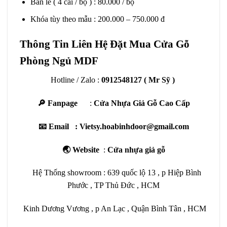
Bản lề ( 4 cái / bộ ) : 80.000 / bộ
Khóa tùy theo mẫu : 200.000 – 750.000 đ
Thông Tin Liên Hệ Đặt Mua Cửa Gỗ
Phòng Ngủ MDF
Hotline / Zalo :
0912548127
( Mr Sỹ )
🔎 Fanpage
:
Cửa Nhựa Giả Gỗ Cao Cấp
📧 Email : Vietsy.hoabinhdoor@gmail.com
🌏 Website
:
Cửa nhựa giả gỗ
Hệ Thống showroom : 639 quốc lộ 13 , p Hiệp Bình
Phước , TP Thủ Đức , HCM
Kinh Dương Vương , p An Lạc , Quận Bình Tân , HCM