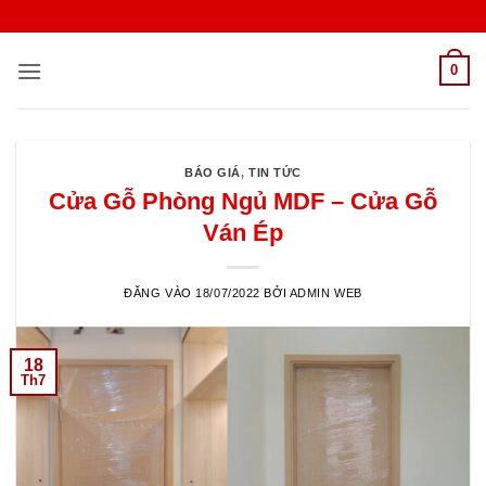
Bỏ
qua
nội
0
dung
BÁO GIÁ
,
TIN TỨC
Cửa Gỗ Phòng Ngủ MDF – Cửa Gỗ
Ván Ép
ĐĂNG VÀO
18/07/2022
BỞI
ADMIN WEB
18
Th7