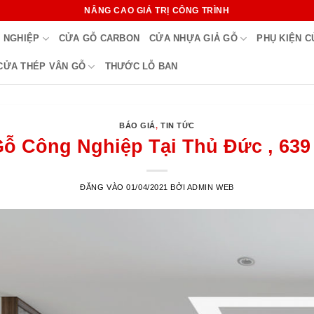
NÂNG CAO GIÁ TRỊ CÔNG TRÌNH
 NGHIỆP
CỬA GỖ CARBON
CỬA NHỰA GIẢ GỖ
PHỤ KIỆN 
CỬA THÉP VÂN GỖ
THƯỚC LỖ BAN
BÁO GIÁ
,
TIN TỨC
ỗ Công Nghiệp Tại Thủ Đức , 639
ĐĂNG VÀO
01/04/2021
BỞI
ADMIN WEB