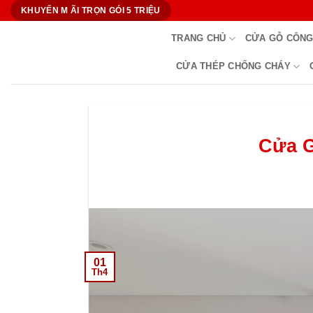
Bỏ
KHUYẾN M ÃI TRỌN GÓI 5 TRIỆU
qua
TRANG CHỦ
CỬA GỖ CÔNG
nội
dung
CỬA THÉP CHỐNG CHÁY
Cửa G
01
Th4