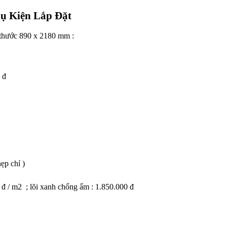
ụ Kiện Lắp Đặt
h thước 890 x 2180 mm :
 đ
nẹp chỉ )
 đ / m2 ; lõi xanh chống ẩm : 1.850.000 đ