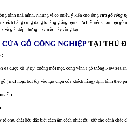
ông trình nhà mình. Nhưng vì có nhiều ý kiến cho rằng
cửa gỗ công n
 khách hàng cũng đang lo lắng giống bạn chưa biết nên chọn loại gỗ n
a và giải đáp những thắc mắc này cùng bạn .
M
CỬA GỖ CÔNG NGHIỆP
TẠI THỦ 
 :
n đã được xử lý kỹ, chống mối mọt, cong vênh ( gỗ thông New zealan
 gỗ ( mdf hoặc hdf tùy vào lựa chọn của khách hàng) định hình theo pa
3mm/tấm
m
 tổ ong, chất liệu đặc biệt cách âm cách nhiệt tốt, giữ cho cánh chắc