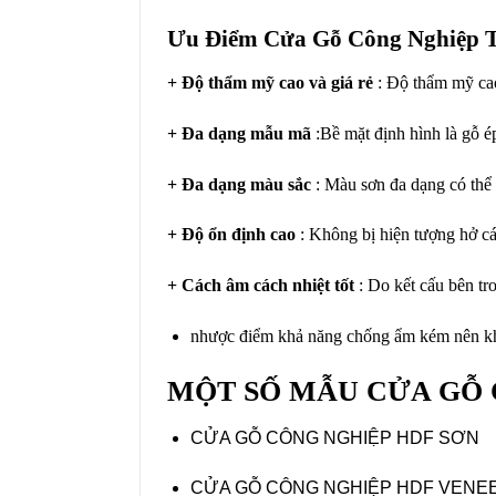
Ưu Điểm Cửa Gỗ Công Nghiệp T
+ Độ thẩm mỹ cao và giá rẻ
: Độ thẩm mỹ cao
+ Đa dạng mẫu mã
:Bề mặt định hình là gỗ é
+ Đa dạng màu sắc
: Màu sơn đa dạng có thể 
+ Độ ổn định cao
: Không bị hiện tượng hở các
+ Cách âm cách nhiệt tốt
: Do kết cấu bên tr
nhược điểm khả năng chống ẩm kém nên khôn
MỘT SỐ MẪU CỬA GỖ 
CỬA GỖ CÔNG NGHIỆP HDF SƠN
CỬA GỖ CÔNG NGHIỆP HDF VENE