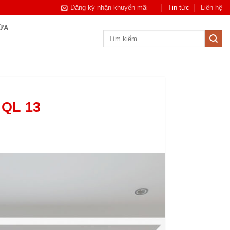
Đăng ký nhận khuyến mãi
Tin tức
Liên hệ
CỬA
Tìm
kiếm:
 QL 13