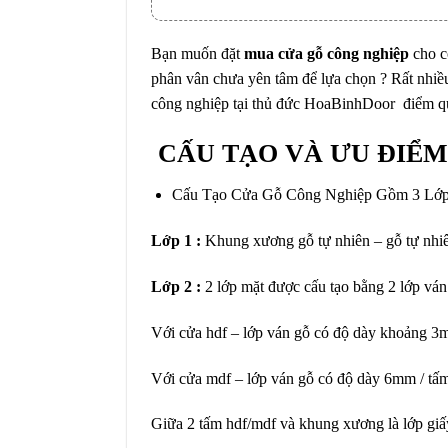
Bạn muốn đặt
mua cửa gỗ công nghiệp
cho c
phân vân chưa yên tâm để lựa chọn ? Rất nhiều
công nghiệp tại thủ đức HoaBinhDoor điểm qu
CẤU TẠO VÀ ƯU ĐIỂ
Cấu Tạo Cửa Gỗ Công Nghiệp Gồm 3 Lớp
Lớp 1 :
Khung xương gỗ tự nhiên – gỗ tự nhiê
Lớp 2 :
2 lớp mặt được cấu tạo bằng 2 lớp ván
Với cửa hdf – lớp ván gỗ có độ dày khoảng 
Với cửa mdf – lớp ván gỗ có độ dày 6mm / tấ
Giữa 2 tấm hdf/mdf và khung xương là lớp giấy