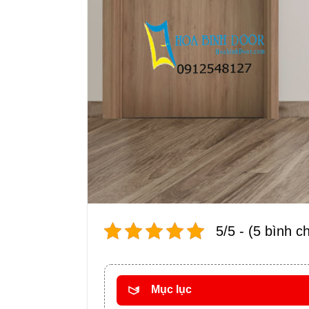
5/5 - (5 bình c
Mục lục