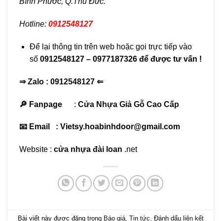
Bình Phước, Q.Thủ Đức.
Hotline:
0912548127
Để lại thông tin trên web hoặc gọi trực tiếp vào
số
0912548127 – 0977187326 để được tư vấn !
⇒
Zalo : 0912548127
⇐
🔎 Fanpage
:
Cửa Nhựa Giả Gỗ Cao Cấp
📧 Email : Vietsy.hoabinhdoor@gmail.com
Website :
cửa nhựa đài loan
.net
Bài viết này được đăng trong
Báo giá
,
Tin tức
. Đánh dấu
liên kết