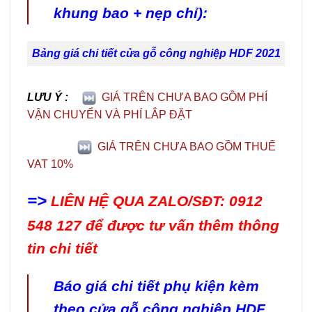
khung bao + nẹp chỉ):
Bảng giá chi tiết cửa gỗ công nghiệp HDF 2021
LƯU Ý :
GIÁ TRÊN CHƯA BAO GỒM PHÍ
VẬN CHUYỂN VÀ PHÍ LẮP ĐẶT
GIÁ TRÊN CHƯA BAO GỒM THUẾ
VAT 10%
=>
LIÊN HỆ QUA ZALO/SĐT: 0912
548 127 để được tư vấn thêm thông
tin chi tiết
Báo giá chi tiết phụ kiện kèm
theo cửa gỗ công nghiệp HDF