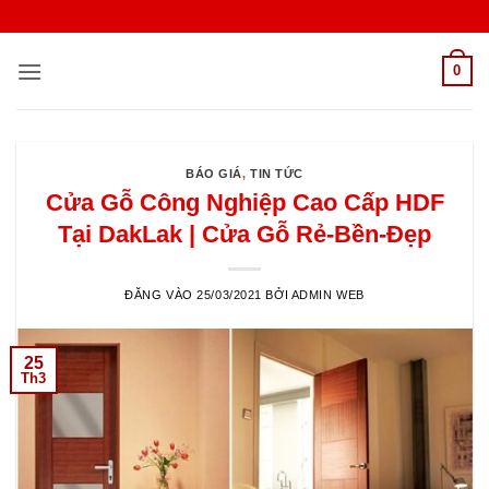
Bỏ
qua
nội
0
dung
BÁO GIÁ
,
TIN TỨC
Cửa Gỗ Công Nghiệp Cao Cấp HDF
Tại DakLak | Cửa Gỗ Rẻ-Bền-Đẹp
ĐĂNG VÀO
25/03/2021
BỞI
ADMIN WEB
25
Th3