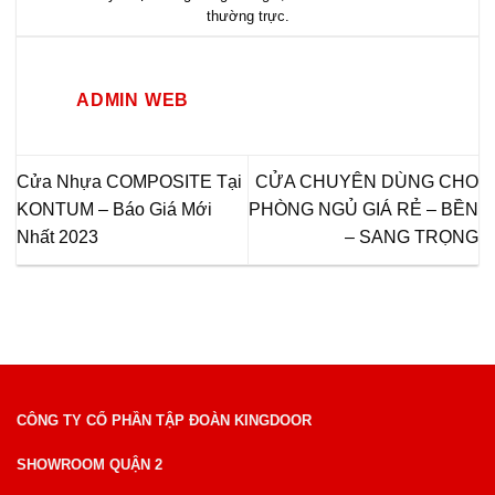
thường trực
.
ADMIN WEB
Cửa Nhựa COMPOSITE Tại
CỬA CHUYÊN DÙNG CHO
KONTUM – Báo Giá Mới
PHÒNG NGỦ GIÁ RẺ – BỀN
Nhất 2023
– SANG TRỌNG
CÔNG TY CỔ PHẦN TẬP ĐOÀN KINGDOOR
SHOWROOM QUẬN 2