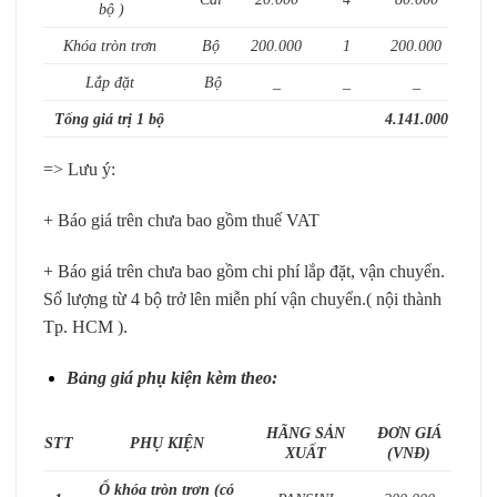
bộ )
Khóa tròn trơn
Bộ
200.000
1
200.000
Lắp đặt
Bộ
_
_
_
Tổng giá trị 1 bộ
4.141.000
=> Lưu ý:
+ Báo giá trên chưa bao gồm thuế VAT
+ Báo giá trên chưa bao gồm chi phí lắp đặt, vận chuyển.
Số lượng từ 4 bộ trở lên miễn phí vận chuyển.( nội thành
Tp. HCM ).
Bảng giá phụ kiện kèm theo:
HÃNG SẢN
ĐƠN GIÁ
STT
PHỤ KIỆN
XUẤT
(VNĐ)
Ổ khóa tròn trơn (có