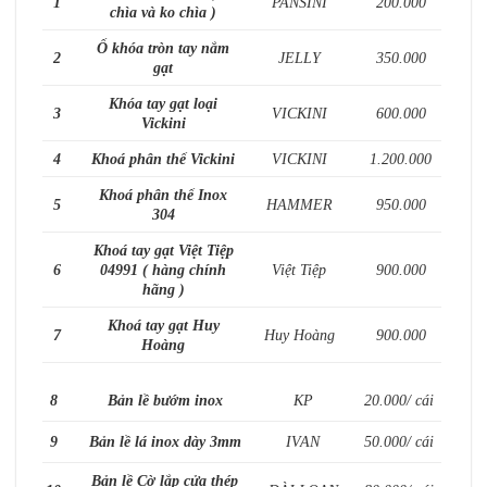
1
PANSINI
200.000
chìa và ko chìa )
Ổ khóa tròn tay nắm
2
JELLY
350.000
gạt
Khóa tay gạt loại
3
VICKINI
600.000
Vickini
4
Khoá phân thể Vickini
VICKINI
1.200.000
Khoá phân thể Inox
5
HAMMER
950.000
304
Khoá tay gạt Việt Tiệp
6
04991 ( hàng chính
Việt Tiệp
900.000
hãng )
Khoá tay gạt Huy
7
Huy Hoàng
900.000
Hoàng
8
Bản lề bướm inox
KP
20.000/ cái
9
Bản lề lá inox dày 3mm
IVAN
50.000/ cái
Bản lề Cờ lắp cửa thép