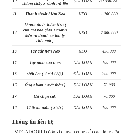
10
ĐÀI LOAN
80.000/ cái
chống cháy 3 cánh trở lên
11
Thanh thoát hiểm Neo
NEO
1.200.000
Thanh thoát hiểm Neo (
cửa đôi bao gồm 1 thanh
12
NEO
2.800.000
đơn và thanh có hai ty
chốt cửa )
13
Tay đẩy hơn Neo
NEO
450.000
14
Tay nắm cửa inox
ĐÀI LOAN
100.000
15
chốt âm ( 2 cái / bộ )
ĐÀI LOAN
200.000
16
Ống nhòm ( mắt thần )
ĐÀI LOAN
70.000
17
Hít chặn cửa
ĐÀI LOAN
70.000
18
Chốt an toàn ( xích )
ĐÀI LOAN
100.000
Thông tin liên hệ
MEGADOOR là đơn vị chuyên cung cấp các dòng cửa