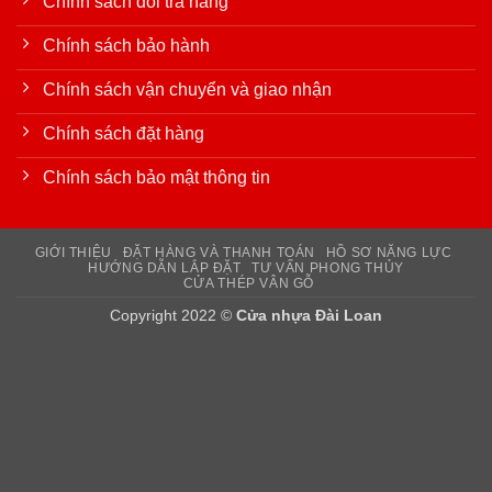
Chính sách đổi trả hàng
Chính sách bảo hành
Chính sách vận chuyển và giao nhận
Chính sách đặt hàng
Chính sách bảo mật thông tin
GIỚI THIỆU
ĐẶT HÀNG VÀ THANH TOÁN
HỒ SƠ NĂNG LỰC
HƯỚNG DẪN LẮP ĐẶT
TƯ VẤN PHONG THỦY
CỬA THÉP VÂN GỖ
Copyright 2022 ©
Cửa nhựa Đài Loan