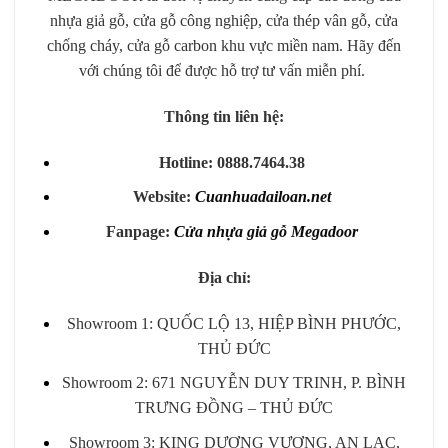
nhựa giả gỗ, cửa gỗ công nghiệp, cửa thép vân gỗ, cửa
chống cháy, cửa gỗ carbon khu vực miền nam. Hãy đến
với chúng tôi để được hỗ trợ tư vấn miễn phí.
Thông tin liên hệ:
Hotline: 0888.7464.38
Website:
Cuanhuadailoan.net
Fanpage:
Cửa nhựa giả gỗ Megadoor
Địa chỉ:
Showroom 1: QUỐC LỘ 13, HIỆP BÌNH PHƯỚC,
THỦ ĐỨC
Showroom 2: 671 NGUYỄN DUY TRINH, P. BÌNH
TRƯNG ĐỒNG – THỦ ĐỨC
Showroom 3: KING DƯƠNG VƯƠNG, AN LẠC,