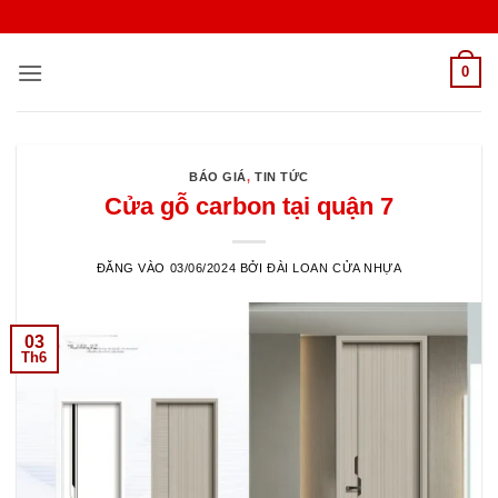
Bỏ
qua
nội
0
dung
BÁO GIÁ
,
TIN TỨC
Cửa gỗ carbon tại quận 7
ĐĂNG VÀO
03/06/2024
BỞI
ĐÀI LOAN CỬA NHỰA
03
Th6