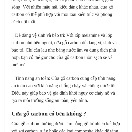
sống. Với nhiều mẫu mã, kiểu dáng khác nhau, cửa gỗ
carbon có thể phù hợp với mọi loại kiến trúc và phong
cách nội thất.
– Dễ dàng vệ sinh và bảo trì: Với lớp melamine và lớp
carbon phủ bên ngoài, cửa gỗ carbon dễ dàng vệ sinh và
bảo trì. Chỉ cần lau nhẹ bằng nước ấm và dung dịch phù
hợp, bạn có thể giữ cho cửa gỗ carbon luôn sạch sẽ và
mới mẻ.
– Tính năng an toàn: Cửa gỗ carbon cung cấp tính năng
an toàn cao với khả năng chống cháy và chống nước tốt.
Điều này giúp bảo vệ gia đình khỏi nguy cơ cháy nổ và
tạo ra môi trường sống an toàn, yên bình.
Cửa gỗ carbon có bền không ?
Cửa gỗ carbon
thường được làm bằng gỗ tự nhiên kết hợp
với sợi carbon, giấy hoặc các loại composite khác để tăng