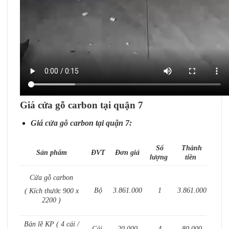
Giá cửa gỗ carbon tại quận 7
Giá cửa gỗ carbon tại quận 7:
Số
Thành
Sản phẩm
ĐVT
Đơn giá
lượng
tiền
Cửa gỗ carbon
Bộ
3.861.000
1
3.861.000
( Kích thước 900 x
2200 )
Bản lề KP ( 4 cái /
Cái
20.000
4
80.000