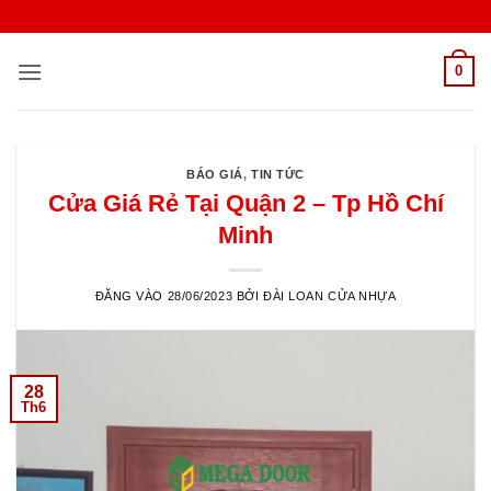
Bỏ
qua
nội
0
dung
BÁO GIÁ
,
TIN TỨC
Cửa Giá Rẻ Tại Quận 2 – Tp Hồ Chí
Minh
ĐĂNG VÀO
28/06/2023
BỞI
ĐÀI LOAN CỬA NHỰA
28
Th6