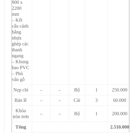
900 x
2200
mm
– Kết
cấu cánh
bằng
nhựa
ghép các
thanh
ngang
– Khung
bao PVC
– Phủ
vân gỗ
Nẹp chỉ
–
–
Bộ
1
250.000
Bản lề
–
–
Cái
3
60.000
Khóa
–
–
Bộ
1
200.000
tròn trơn
Tổng
2.510.000