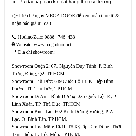
Ưu đãi hấp dẫn khi đặt hàng theo số lượng
👉 Liên hệ ngay
MEGA DOOR
để xem mẫu thực tế &
nhận báo giá ưu đãi!
📞 Hotline/Zalo: 0888 _746_438
🌐 Website:
www.megadoor.net
📍 Địa chỉ showroom:
Showroom Quận 2: 671 Nguyễn Duy Trinh, P. Bình
Trưng Đông, Q2, TP.HCM.
Showroom Thủ Đức: 639 Quốc Lộ 13, P. Hiệp Bình
Phước, TP. Thủ Đức, TP.HCM.
Showroom Dĩ An – Bình Dương: 235 Quốc Lộ 1K, P.
Linh Xuân, TP. Thủ Đức, TP.HCM.
Showroom Bình Tân: 602 Kinh Dương Vương, P. An
Lạc, Q. Bình Tân, TP.HCM.
Showroom Hóc Môn: 10/1F Tô Ký, ấp Tam Đông, Thới
Tam Thôn, H. Hóc Môn, TP.HCM.