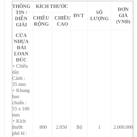
THÔNG
KÍCH THƯỚC
ĐƠN
TIN /
SỐ
ĐVT
GIÁ
CHIỀU
CHIỀU
DIỄN
LƯỢNG
(VNĐ)
RỘNG
CAO
GIẢI
CỬA
NHỰA
ĐÀI
LOAN
ĐÚC
+ Chiều
dày
Cánh :
35 mm
+ Khung
bao
chuẩn :
55 x 100
mm
+ Kích
thước
800
2.050
Bộ
1
2.000.000
phủ bì :