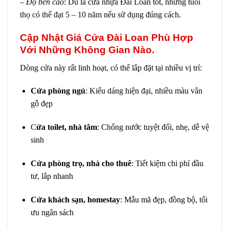
–
Độ bền cao
: Dù là cửa nhựa Đài Loan tốt, nhưng
tuổi
thọ có thể đạt 5 – 10 năm
nếu sử dụng đúng cách.
Cập Nhật Giá Cửa Đài Loan Phù Hợp
Với Những Không Gian Nào.
Dòng cửa này rất linh hoạt, có thể lắp đặt tại nhiều vị trí:
Cửa phòng ngủ
: Kiểu dáng hiện đại, nhiều màu vân
gỗ đẹp
C
ửa toilet, nhà tắm
: Chống nước tuyệt đối, nhẹ, dễ vệ
sinh
Cửa phòng trọ, nhà cho thuê
: Tiết kiệm chi phí đầu
tư, lắp nhanh
Cửa khách sạn, homestay
: Mẫu mã đẹp, đồng bộ, tối
ưu ngân sách