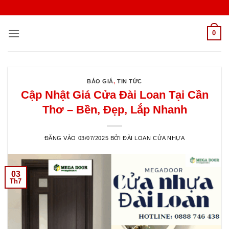
Bỏ
qua
nội
0
dung
BÁO GIÁ
,
TIN TỨC
Cập Nhật Giá Cửa Đài Loan Tại Cần
Thơ – Bền, Đẹp, Lắp Nhanh
ĐĂNG VÀO
03/07/2025
BỞI
ĐÀI LOAN CỬA NHỰA
03
Th7