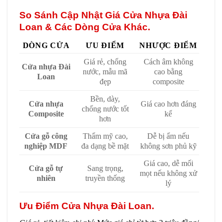
So Sánh Cập Nhật Giá Cửa Nhựa Đài
Loan & Các Dòng Cửa Khác.
DÒNG CỬA
ƯU ĐIỂM
NHƯỢC ĐIỂM
Giá rẻ, chống
Cách âm không
Cửa nhựa Đài
nước, mẫu mã
cao bằng
Loan
đẹp
composite
Bền, dày,
Cửa nhựa
Giá cao hơn đáng
chống nước tốt
Composite
kể
hơn
Cửa gỗ công
Thẩm mỹ cao,
Dễ bị ẩm nếu
nghiệp MDF
đa dạng bề mặt
không sơn phủ kỹ
Giá cao, dễ mối
Cửa gỗ tự
Sang trọng,
mọt nếu không xử
nhiên
truyền thống
lý
Ưu Điểm Cửa Nhựa Đài Loan.