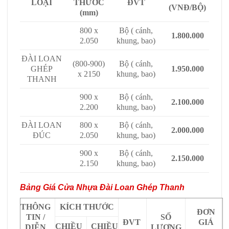
LOẠI
THƯỚC
ĐVT
(VNĐ/BỘ)
(mm)
800 x
Bộ ( cánh,
1.800.000
2.050
khung, bao)
ĐÀI LOAN
(800-900)
Bộ ( cánh,
GHÉP
1.950.000
x 2150
khung, bao)
THANH
900 x
Bộ ( cánh,
2.100.000
2.200
khung, bao)
ĐÀI LOAN
800 x
Bộ ( cánh,
2.000.000
ĐÚC
2.050
khung, bao)
900 x
Bộ ( cánh,
2.150.000
2.150
khung, bao)
Bảng Giá Cửa Nhựa Đài Loan Ghép Thanh
THÔNG
KÍCH THƯỚC
ĐƠN
TIN /
SỐ
ĐVT
GIÁ
CHIỀU
CHIỀU
DIỄN
LƯỢNG