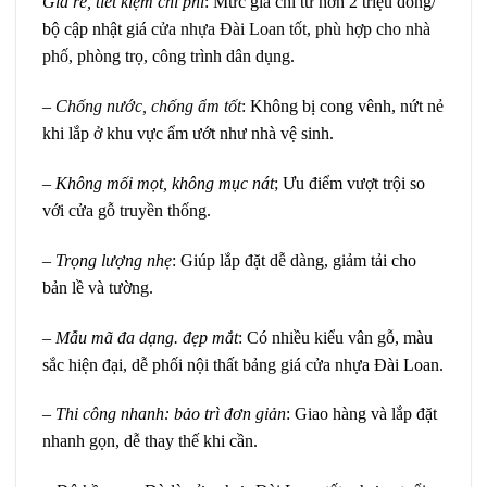
Giá rẻ, tiết kiệm chi phí
: Mức giá chỉ từ hơn 2 triệu đồng/
bộ cập nhật giá
cửa nhựa Đài Loan tốt, phù hợp cho nhà
phố,
phòng trọ, công trình dân dụng.
–
Chống nước, chống ẩm tốt
: Không bị cong vênh, nứt nẻ
khi lắp ở khu vực ẩm ướt như nhà vệ sinh.
–
Không mối mọt, không mục nát
; Ưu điểm vượt trội so
với cửa gỗ truyền thống.
–
Trọng lượng nhẹ
: Giúp lắp đặt dễ dàng, giảm tải cho
bản lề và tường.
–
Mẫu mã đa dạng. đẹp mắt
: Có nhiều kiểu vân gỗ, màu
sắc hiện đại, dễ phối nội thất bảng giá cửa nhựa Đài Loan.
–
Thi công nhanh: bảo trì đơn giản
: Giao hàng và lắp đặt
nhanh gọn, dễ thay thế khi cần.