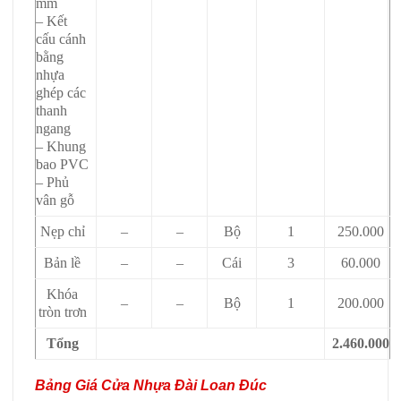
mm
– Kết
cấu cánh
bằng
nhựa
ghép các
thanh
ngang
– Khung
bao PVC
– Phủ
vân gỗ
Nẹp chỉ
–
–
Bộ
1
250.000
Bản lề
–
–
Cái
3
60.000
Khóa
–
–
Bộ
1
200.000
tròn trơn
Tổng
2.460.000
Bảng Giá Cửa Nhựa Đài Loan Đúc