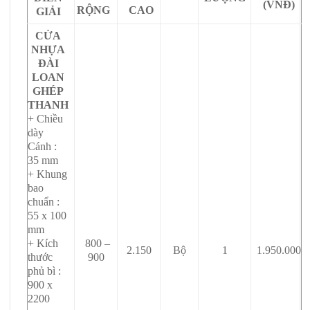
(VNĐ)
RỘNG
CAO
GIẢI
CỬA
NHỰA
ĐÀI
LOAN
GHÉP
THANH
+ Chiều
dày
Cánh :
35 mm
+ Khung
bao
chuẩn :
55 x 100
mm
+ Kích
800 –
2.150
Bộ
1
1.950.000
thước
900
phủ bì :
900 x
2200