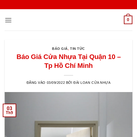
Bỏ
qua
nội
0
dung
BÁO GIÁ
,
TIN TỨC
Báo Giá Cửa Nhựa Tại Quận 10 –
Tp Hồ Chí Minh
ĐĂNG VÀO
03/09/2022
BỞI
ĐÀI LOAN CỬA NHỰA
03
Th9