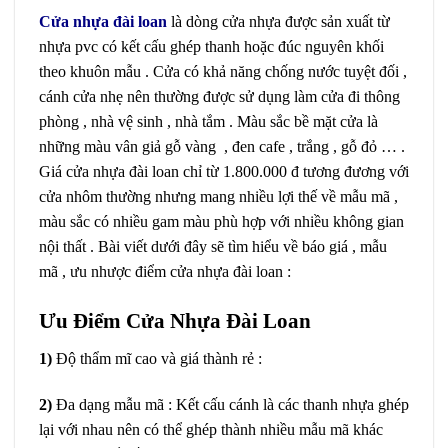
Cửa nhựa đài loan
là dòng cửa nhựa được sản xuất từ
nhựa pvc có kết cấu ghép thanh hoặc đúc nguyên khối
theo khuôn mẫu . Cửa có khả năng chống nước tuyệt đối ,
cánh cửa nhẹ nên thường được sử dụng làm cửa đi thông
phòng , nhà vệ sinh , nhà tắm . Màu sắc bề mặt cửa là
những màu vân giả gỗ vàng , đen cafe , trắng , gỗ đỏ … .
Giá cửa nhựa đài loan chỉ từ 1.800.000 đ tương đương với
cửa nhôm thường nhưng mang nhiều lợi thế về mẫu mã ,
màu sắc có nhiều gam màu phù hợp với nhiều không gian
nội thất . Bài viết dưới đây sẽ tìm hiểu về báo giá , mẫu
mã , ưu nhược điểm cửa nhựa đài loan :
Ưu Điểm Cửa Nhựa Đài Loan
1)
Độ thẩm mĩ cao và giá thành rẻ :
2)
Đa dạng mẫu mã : Kết cấu cánh là các thanh nhựa ghép
lại với nhau nên có thể ghép thành nhiều mẫu mã khác