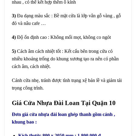
nhau , có thể kết hợp thêm ô kính
3)
Đa dạng màu sắc : Bề mặt cửa là lớp vân gỗ vàng , gỗ
đỏ và nâu cafe …
4)
Độ ổn định cao : Không mối mọt, không co ngót
5)
Cách âm cách nhiệt tốt : Kết cấu bên trong cửa có
nhiều khoảng trống do khung xương tạo ra nên có phần
cách âm, cách nhiệt.
Cánh cửa nhẹ, tránh được tình trạng xệ bản lề và giảm tải
trọng công trình.
Giá Cửa Nhựa Đài Loan Tại Quận 10
Đơn giá cửa nhựa đài loan ghép thanh gồm cánh ,
khung bao :
Kích thước 800 x 2050 mm : 1.800.000 đ