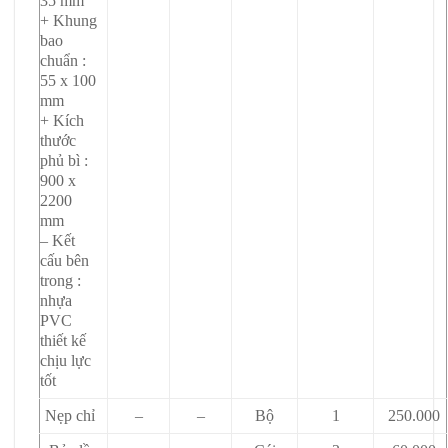
35 mm
+ Khung
bao
chuẩn :
55 x 100
mm
+ Kích
thước
phủ bì :
900 x
2200
mm
– Kết
cấu bên
trong :
nhựa
PVC
thiết kế
chịu lực
tốt
Nẹp chỉ
–
–
Bộ
1
250.000