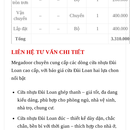
tròn trơn
Vận
–
–
Chuyến
1
400.000
chuyển
Lắp đặt
–
–
Bộ
1
400.000
Tổng
3.310.000
LIÊN HỆ TƯ VẤN CHI TIẾT
Megadoor chuyên cung cấp các dòng
cửa nhựa Đài
Loan
cao cấp, với báo giá cửa Đài Loan hai lựa chon
nổi bật
Cửa nhựa Đài Loan ghép thanh – giá tốt
, đa dang
kiểu dáng, phù hợp cho phòng ngủ, nhà vệ sinh,
nhà trọ, chung cư.
Cửa nhựa Đài Loan đúc
– thiết kế dày dặn, chắc
chắn, bền bỉ với thời gian – thích hợp cho nhà ở,