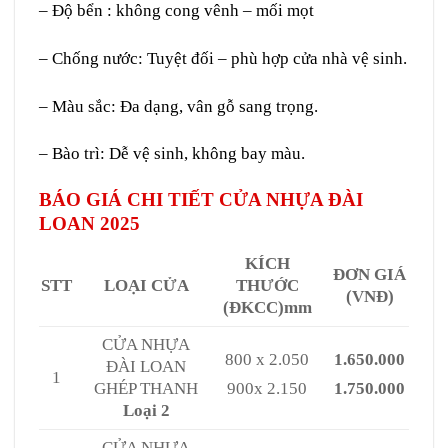
– Độ bển : không cong vênh – mối mọt
– Chống nước: Tuyệt đối – phù hợp cửa nhà vệ sinh.
– Màu sắc: Đa dạng, vân gỗ sang trọng.
– Bào trì: Dễ vệ sinh, không bay màu.
BÁO GIÁ CHI TIẾT CỬA NHỰA ĐÀI
LOAN 2025
KÍCH
ĐƠN GIÁ
STT
LOẠI CỬA
THƯỚC
(VNĐ)
(ĐKCC)mm
CỬA NHỰA
800 x 2.050
1.650.000
ĐÀI LOAN
1
GHÉP THANH
900x 2.150
1.750.000
Loại 2
CỬA NHỰA