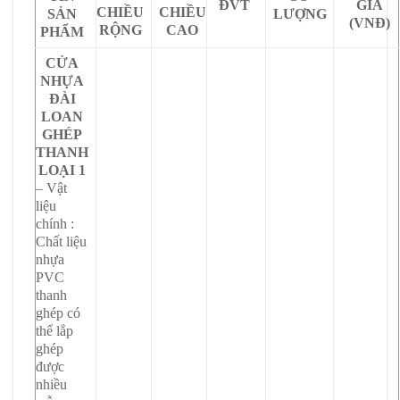
ĐVT
GIÁ
CHIỀU
CHIỀU
SẢN
LƯỢNG
(VNĐ)
RỘNG
CAO
PHẨM
CỬA
NHỰA
ĐÀI
LOAN
GHÉP
THANH
LOẠI 1
– Vật
liệu
chính :
Chất liệu
nhựa
PVC
thanh
ghép có
thể lắp
ghép
được
nhiều