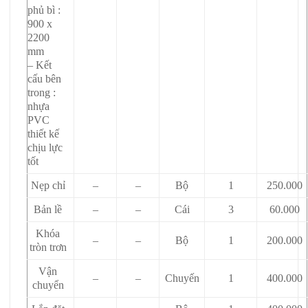
phủ bì :
900 x
2200
mm
– Kết
cấu bên
trong :
nhựa
PVC
thiết kế
chịu lực
tốt
Nẹp chỉ
–
–
Bộ
1
250.000
Bản lề
–
–
Cái
3
60.000
Khóa
–
–
Bộ
1
200.000
tròn trơn
Vận
–
–
Chuyến
1
400.000
chuyển