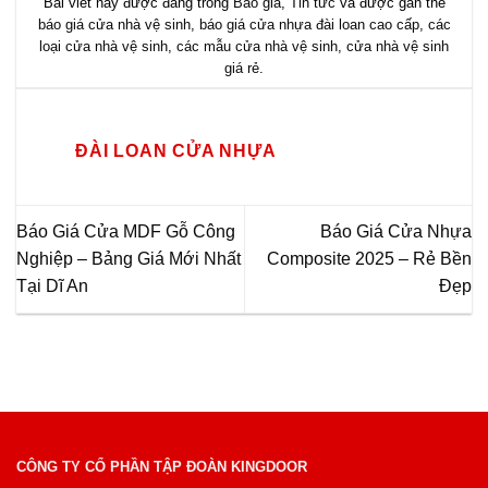
Bài viết này được đăng trong
Báo giá
,
Tin tức
và được gắn thẻ
báo giá cửa nhà vệ sinh
,
báo giá cửa nhựa đài loan cao cấp
,
các
loại cửa nhà vệ sinh
,
các mẫu cửa nhà vệ sinh
,
cửa nhà vệ sinh
giá rẻ
.
ĐÀI LOAN CỬA NHỰA
Báo Giá Cửa MDF Gỗ Công
Báo Giá Cửa Nhựa
Nghiệp – Bảng Giá Mới Nhất
Composite 2025 – Rẻ Bền
Tại Dĩ An
Đẹp
CÔNG TY CỔ PHẦN TẬP ĐOÀN KINGDOOR