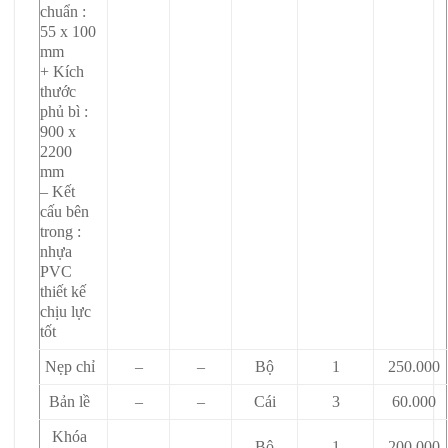
chuẩn :
55 x 100
mm
+ Kích
thước
phủ bì :
900 x
2200
mm
– Kết
cấu bên
trong :
nhựa
PVC
thiết kế
chịu lực
tốt
Nẹp chỉ
–
–
Bộ
1
250.000
Bản lề
–
–
Cái
3
60.000
Khóa
–
–
Bộ
1
200.000