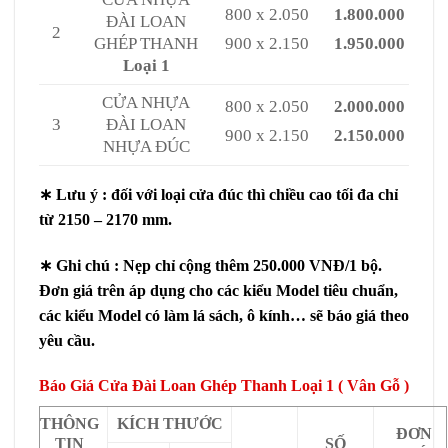
800 x 2.050
1.800.000
ĐÀI LOAN
2
GHÉP THANH
900 x 2.150
1.950.000
Loại 1
CỬA NHỰA
800 x 2.050
2.000.000
3
ĐÀI LOAN
900 x 2.150
2.150.000
NHỰA ĐÚC
∗ Lưu ý : đối với loại cửa đúc thì chiều cao tối đa chỉ
từ 2150 – 2170 mm.
∗ Ghi chú : Nẹp chỉ cộng thêm 250.000 VNĐ/1 bộ.
Đơn giá trên áp dụng cho các kiểu Model tiêu chuẩn,
các kiểu Model có làm lá sách, ô kính… sẽ báo giá theo
yêu cầu.
Báo Giá Cửa Đài Loan Ghép Thanh Loại 1 ( Vân Gỗ )
THÔNG
KÍCH THƯỚC
ĐƠN
TIN
SỐ