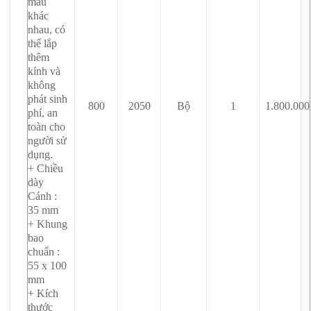
mẫu
khác
nhau, có
thể lắp
thêm
kính và
không
phát sinh
800
2050
Bộ
1
1.800.000
phí, an
toàn cho
người sử
dụng.
+ Chiều
dày
Cánh :
35 mm
+ Khung
bao
chuẩn :
55 x 100
mm
+ Kích
thước