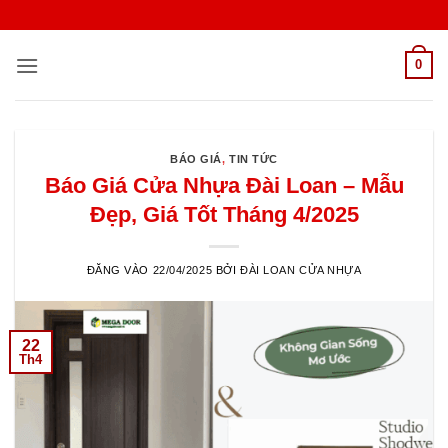
Bỏ
qua
nội
0
dung
BÁO GIÁ
,
TIN TỨC
Báo Giá Cửa Nhựa Đài Loan – Mẫu
Đẹp, Giá Tốt Tháng 4/2025
ĐĂNG VÀO
22/04/2025
BỞI
ĐÀI LOAN CỬA NHỰA
22
Th4