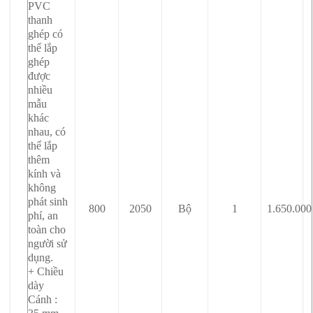
PVC
thanh
ghép có
thể lắp
ghép
được
nhiều
mẫu
khác
nhau, có
thể lắp
thêm
kính và
không
phát sinh
800
2050
Bộ
1
1.650.000
phí, an
toàn cho
người sử
dụng.
+ Chiều
dày
Cánh :