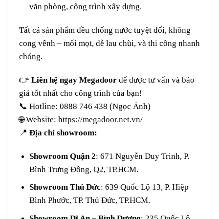
văn phòng, công trình xây dựng.
Tất cả sản phẩm đều chống nước tuyệt đối, không
cong vênh – mối mọt, dễ lau chùi, và thi công nhanh
chóng.
👉
Liên hệ ngay
Megadoor
để được tư vấn và báo
giá tốt nhất cho công trình của bạn!
📞 Hotline: 0888 746 438 (Ngọc Ánh)
🌐 Website:
https://megadoor.net.vn/
📍
Địa chỉ showroom:
Showroom Quận 2
: 671 Nguyễn Duy Trinh, P.
Bình Trưng Đông, Q2, TP.HCM.
Showroom Thủ Đức
: 639 Quốc Lộ 13, P. Hiệp
Bình Phước, TP. Thủ Đức, TP.HCM.
Showroom Dĩ An – Bình Dương
: 235 Quốc Lộ