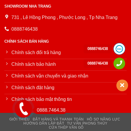
SHOWROOM NHA TRANG
731 , Lê Hồng Phong , Phước Long , Tp Nha Trang
0888746438
CHÍNH SÁCH BÁN HÀNG
0888746438
Chính sách đổi trả hàng
0888746438
Chính sách bảo hành
Chính sách vận chuyển và giao nhận
Chính sách đặt hàng
Chính sách bảo mật thông tin
0888.7464.38
GIỚI THIỆU
ĐẶT HÀNG VÀ THANH TOÁN
HỒ SƠ NĂNG LỰC
HƯỚNG DẪN LẮP ĐẶT
TƯ VẤN PHONG THỦY
CỬA THÉP VÂN GỖ