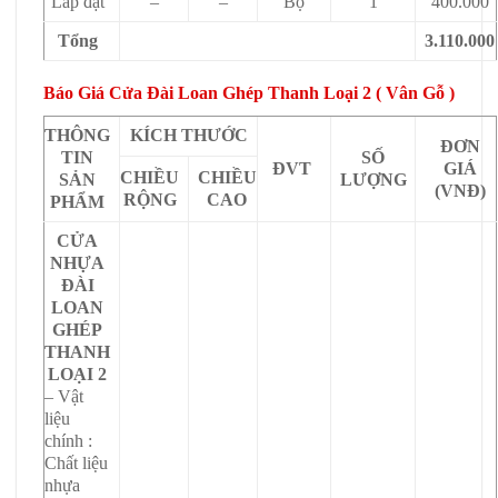
Lắp đặt
–
–
Bộ
1
400.000
Tổng
3.110.000
Báo Giá Cửa Đài Loan Ghép Thanh Loại 2 ( Vân Gỗ )
THÔNG
KÍCH THƯỚC
ĐƠN
TIN
SỐ
ĐVT
GIÁ
CHIỀU
CHIỀU
SẢN
LƯỢNG
(VNĐ)
RỘNG
CAO
PHẨM
CỬA
NHỰA
ĐÀI
LOAN
GHÉP
THANH
LOẠI 2
– Vật
liệu
chính :
Chất liệu
nhựa