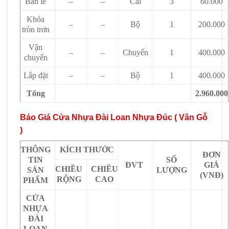
Bản lề
–
–
Cái
3
60.000
Khóa
–
–
Bộ
1
200.000
tròn trơn
Vận
–
–
Chuyến
1
400.000
chuyển
Lắp đặt
–
–
Bộ
1
400.000
Tổng
2.960.000
Báo Giá Cửa Nhựa Đài Loan Nhựa Đúc ( Vân Gỗ
)
THÔNG
KÍCH THƯỚC
ĐƠN
TIN
SỐ
ĐVT
GIÁ
CHIỀU
CHIỀU
SẢN
LƯỢNG
(VNĐ)
RỘNG
CAO
PHẨM
CỬA
NHỰA
ĐÀI
LOAN