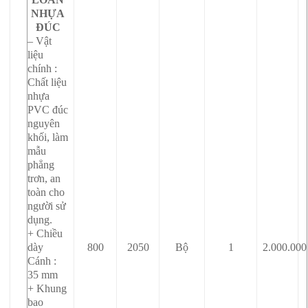
NHỰA
ĐÚC
– Vật
liệu
chính :
Chất liệu
nhựa
PVC đúc
nguyên
khối, làm
mẫu
phẳng
trơn, an
toàn cho
người sử
dụng.
+ Chiều
dày
800
2050
Bộ
1
2.000.000
Cánh :
35 mm
+ Khung
bao