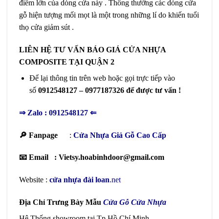
điểm lớn của dòng cửa này . Thông thường các dòng cửa
gỗ hiện tượng mối mọt là một trong những lí do khiến tuổi
thọ cửa giảm sút .
LIÊN HỆ TƯ VẤN BÁO GIÁ CỬA NHỰA
COMPOSITE TẠI QUẬN 2
Để lại thông tin trên web hoặc gọi trực tiếp vào
số
0912548127 – 0977187326 để được tư vấn !
⇒
Zalo : 0912548127
⇐
🔎 Fanpage
:
Cửa Nhựa Giả Gỗ Cao Cấp
📧 Email : Vietsy.hoabinhdoor@gmail.com
Website :
cửa nhựa đài loan
.net
Địa Chỉ Trưng Bày Mẫu
Cửa Gỗ Cửa Nhựa
Hệ Thống showroom tại Tp Hồ Chí Minh