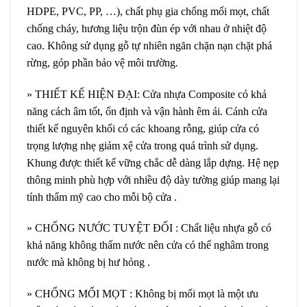
HDPE, PVC, PP, …), chất phụ gia chống mối mọt, chất
chống cháy, hương liệu trộn đùn ép với nhau ở nhiệt độ
cao. Không sử dụng gỗ tự nhiên ngăn chặn nạn chặt phá
rừng, góp phần bảo vệ môi trường.
» THIẾT KẾ HIỆN ĐẠI: Cửa nhựa Composite có khả
năng cách âm tốt, ổn định và vận hành êm ái. Cánh cửa
thiết kế nguyên khối có các khoang rỗng, giúp cửa có
trọng lượng nhẹ giảm xệ cửa trong quá trình sử dụng.
Khung được thiết kế vững chắc dễ dàng lắp dựng. Hệ nẹp
thông minh phù hợp với nhiều độ dày tường giúp mang lại
tính thẩm mỹ cao cho mỗi bộ cửa .
» CHỐNG NƯỚC TUYỆT ĐỐI : Chất liệu nhựa gỗ có
khả năng không thấm nước nên cửa có thể nghâm trong
nước mà không bị hư hỏng .
» CHỐNG MỐI MỌT : Không bị mối mọt là một ưu