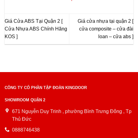
Giá Cửa ABS Tại Quận 2 [
Giá cửa nhựa tại quận 2 [
Cửa Nhựa ABS Chính Hãng
cửa composite – cửa đài
KOS ]
loan – cửa abs ]
CÔNG TY CỔ PHẦN TẬP ĐOÀN KINGDOOR
SHOWROOM QUẬN 2
671 Nguyễn Duy Trinh , phường Bình Trưng Đông , Tp
Thủ Đức
0888746438