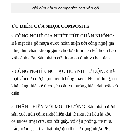
giá cửa nhựa composite sơn vân gỗ
ƯU ĐIỂM CỬA NHỰA COMPOSITE
» CÔNG NGHỆ GIA NHIỆT HÚT CHÂN KHÔNG:
Bề mặt cửa gỗ nhựa được hoàn thiện bởi công nghệ gia
nhiệt hút chân không giúp cho lớp film liên kết hoàn hảo
với cánh cửa. Sản phẩm cửa luôn ổn định và bền đẹp
» CÔNG NGHỆ CNC TẠO HUỲNH TỰ ĐỘNG: Bề
mặt tấm cửa được tạo huỳnh bằng máy CNC tự động, có
khả năng thiết kế theo yêu cầu xu hướng hiện đại hoặc cổ
điển
» THÂN THIỆN VỚI MÔI TRƯỜNG: Sản phẩm được
sản xuất trên công nghệ hiện đại từ nguyên liệu là gốc
cellulose (mạt cưa, sợi bột giấy, vỏ đậu phộng, tre nứa,
trấu, rơm rạ,…) và hạt nhựa(có thể sử dụng nhựa PE,