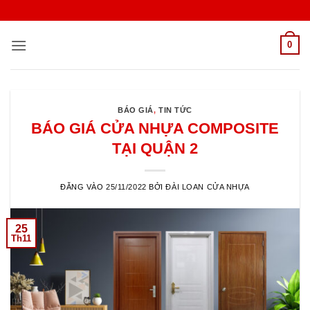
Bỏ
qua
nội
0
dung
BÁO GIÁ
,
TIN TỨC
BÁO GIÁ CỬA NHỰA COMPOSITE
TẠI QUẬN 2
ĐĂNG VÀO
25/11/2022
BỞI
ĐÀI LOAN CỬA NHỰA
25
Th11