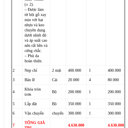
(± 2).
– Được làm
từ bột gỗ xay
mịn với hạt
nhựa và keo
chuyên dụng
dưới nhiệt độ
và áp suất cao
nên rất bền và
cứng chắc.
– Phủ da
hoàn thiện.
2
Nẹp chỉ
2 mặt
400.000
1
400.000
3
Bản lề
Cái
20.000
4
80.000
Khóa tròn
4
Bộ
200.000
1
200.000
trơn
5
Lắp đặt
Bộ
350.000
1
350.000
6
Vận chuyển
chuyến
300.000
1
300.000
TỔNG GIÁ
7
4.630.000
4.630.000
TRỊ