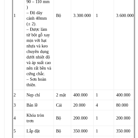
90 – 110 mm
)
– Độ dày
1
Bộ
3.300.000
1
3.600.000
cánh 40mm
(± 2).
– Được làm
từ bột gỗ xay
mịn với hạt
nhựa và keo
chuyên dụng
dưới nhiệt độ
và áp suất cao
nên rất bền và
cứng chắc.
– Sơn hoàn
thiện.
2
Nẹp chỉ
2 mặt
400.000
1
400.000
3
Bản lề
Cái
20.000
4
80.000
Khóa tròn
4
Bộ
200.000
1
200.000
trơn
5
Lắp đặt
Bộ
350.000
1
350.000