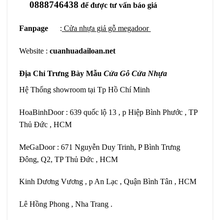
0888746438
để được tư vấn báo giá
Fanpage
:
Cửa nhựa giả gỗ megadoor
Website :
cuanhuadailoan.net
Địa Chỉ Trưng Bày Mẫu
Cửa Gỗ Cửa Nhựa
Hệ Thống showroom tại Tp Hồ Chí Minh
HoaBinhDoor : 639 quốc lộ 13 , p Hiệp Bình Phước , TP
Thủ Đức , HCM
MeGaDoor : 671 Nguyễn Duy Trinh, P Bình Trưng
Đông, Q2, TP Thủ Đức , HCM
Kinh Dương Vương , p An Lạc , Quận Bình Tân , HCM
Lê Hồng Phong , Nha Trang .