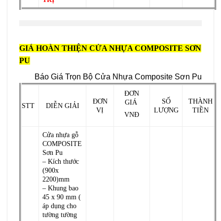
GIÁ HOÀN THIỆN CỬA NHỰA COMPOSITE SƠN
PU
Báo Giá Trọn Bộ Cửa Nhựa Composite Sơn Pu
ĐƠN
ĐƠN
SỐ
THÀNH
GIÁ
STT
DIỄN GIẢI
VỊ
LƯỢNG
TIỀN
VNĐ
Cửa nhựa gỗ
COMPOSITE
Sơn Pu
– Kích thước
(900x
2200)mm
– Khung bao
45 x 90 mm (
áp dụng cho
tường tường