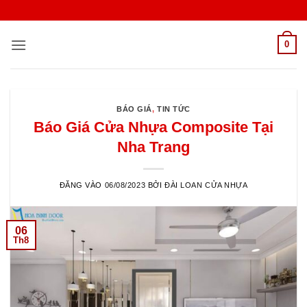
Bỏ
qua
nội
0
dung
BÁO GIÁ
,
TIN TỨC
Báo Giá Cửa Nhựa Composite Tại
Nha Trang
ĐĂNG VÀO
06/08/2023
BỞI
ĐÀI LOAN CỬA NHỰA
06
Th8