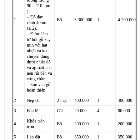
90 – 110 mm
)
– Độ dày
1
Bộ
3.300.000
1
4.200.000
cánh 40mm
(± 2).
– Được làm
từ bột gỗ xay
mịn với hạt
nhựa và keo
chuyên dụng
dưới nhiệt độ
và áp suất cao
nên rất bền và
cứng chắc.
– Sơn vân gỗ
hoàn thiện.
2
Nẹp chỉ
2 mặt
400.000
1
400.000
3
Bản lề
Cái
20.000
4
80.000
Khóa tròn
4
Bộ
200.000
1
200.000
trơn
5
Lắp đặt
Bộ
350.000
1
350.000