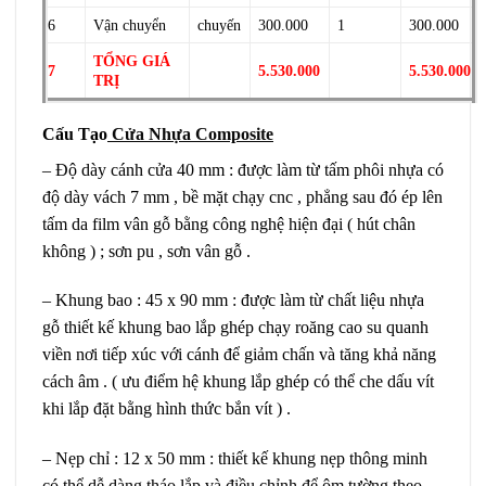
6
Vận chuyển
chuyến
300.000
1
300.000
TỔNG GIÁ
7
5.530.000
5.530.000
TRỊ
Cấu Tạo
Cửa Nhựa Composite
– Độ dày cánh cửa 40 mm : được làm từ tấm phôi nhựa có
độ dày vách 7 mm , bề mặt chạy cnc , phẳng sau đó ép lên
tấm da film vân gỗ bằng công nghệ hiện đại ( hút chân
không ) ; sơn pu , sơn vân gỗ .
– Khung bao : 45 x 90 mm : được làm từ chất liệu nhựa
gỗ thiết kế khung bao lắp ghép chạy roăng cao su quanh
viền nơi tiếp xúc với cánh để giảm chấn và tăng khả năng
cách âm . ( ưu điểm hệ khung lắp ghép có thể che dấu vít
khi lắp đặt bằng hình thức bắn vít ) .
– Nẹp chỉ : 12 x 50 mm : thiết kế khung nẹp thông minh
có thể dễ dàng tháo lắp và điều chỉnh để ôm tường theo