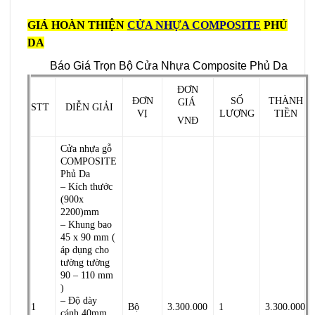
GIÁ HOÀN THIỆN
CỬA NHỰA COMPOSITE
PHỦ
DA
Báo Giá Trọn Bộ Cửa Nhựa Composite Phủ Da
ĐƠN
ĐƠN
SỐ
THÀNH
GIÁ
STT
DIỄN GIẢI
VỊ
LƯỢNG
TIỀN
VNĐ
Cửa nhựa gỗ
COMPOSITE
Phủ Da
– Kích thước
(900x
2200)mm
– Khung bao
45 x 90 mm (
áp dụng cho
tường tường
90 – 110 mm
)
– Độ dày
1
Bộ
3.300.000
1
3.300.000
cánh 40mm