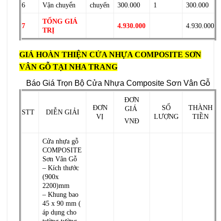
6
Vận chuyển
chuyến
300.000
1
300.000
TỔNG GIÁ
7
4.930.000
4.930.000
TRỊ
GIÁ HOÀN THIỆN CỬA NHỰA COMPOSITE SƠN
VÂN GỖ TẠI NHA TRANG
Báo Giá Trọn Bộ Cửa Nhựa Composite Sơn Vân Gỗ
ĐƠN
ĐƠN
SỐ
THÀNH
GIÁ
STT
DIỄN GIẢI
VỊ
LƯỢNG
TIỀN
VNĐ
Cửa nhựa gỗ
COMPOSITE
Sơn Vân Gỗ
– Kích thước
(900x
2200)mm
– Khung bao
45 x 90 mm (
áp dụng cho
tường tường