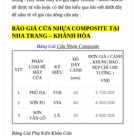
để được tư vấn hoặc có thể tìm hiểu qua bài viết dưới đây
để nắm rõ về giá của dòng cửa này .
BÁO GIÁ CỬA NHỰA COMPOSITE TẠI
NHA TRANG – KHÁNH HÒA
Bảng Giá
Cửa Nhựa Composite
ĐƠN GIÁ ( CÁNH
ĐỘ
PHÂN
, KHUNG BAO ,
DÀY
LOẠI BỀ
KÝ
NẸP CHỈ CHE
STT
CÁNH
MẶT
HIỆU
TƯỜNG )
CỬA
(mm)
VNĐ
1
PHỦ DA
SYB
40
3.700.000
2
SƠN PU
SYA
40
4.000.000
SƠN
3
LX
40
4.600.000
VÂN GỖ
Bảng Giá Phụ Kiện Khóa Cửa