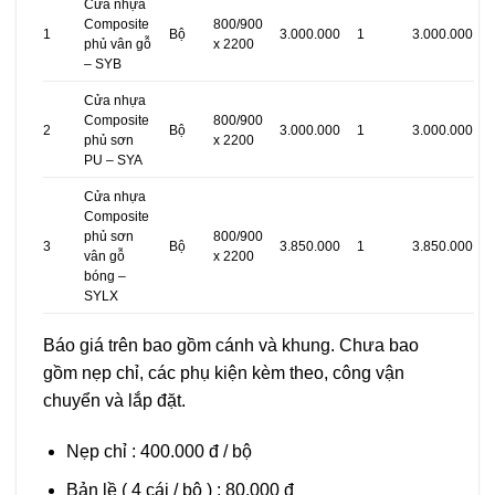
Cửa nhựa
Composite
800/900
1
Bộ
3.000.000
1
3.000.000
phủ vân gỗ
x 2200
– SYB
Cửa nhựa
Composite
800/900
2
Bộ
3.000.000
1
3.000.000
phủ sơn
x 2200
PU – SYA
Cửa nhựa
Composite
phủ sơn
800/900
3
Bộ
3.850.000
1
3.850.000
vân gỗ
x 2200
bóng –
SYLX
Báo giá trên bao gồm cánh và khung. Chưa bao
gồm nẹp chỉ, các phụ kiện kèm theo, công vận
chuyển và lắp đặt.
Nẹp chỉ : 400.000 đ / bộ
Bản lề ( 4 cái / bộ ) : 80.000 đ