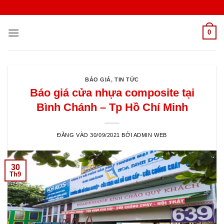
Bỏ
qua
nội
0
dung
BÁO GIÁ
,
TIN TỨC
Báo giá cửa nhựa composite tại
Bình Chánh – Tp Hồ Chí Minh
ĐĂNG VÀO
30/09/2021
BỞI
ADMIN WEB
30
Th9