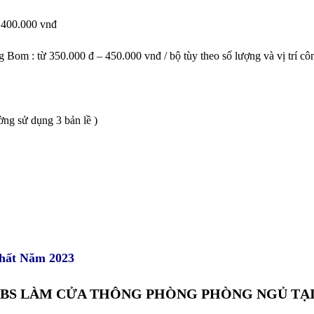
 400.000 vnđ
g Bom : từ 350.000 đ – 450.000 vnđ / bộ tùy theo số lượng và vị trí côn
ường sử dụng 3 bản lề )
hất Năm 2023
ABS LÀM CỬA THÔNG PHÒNG PHÒNG NGỦ TẠ