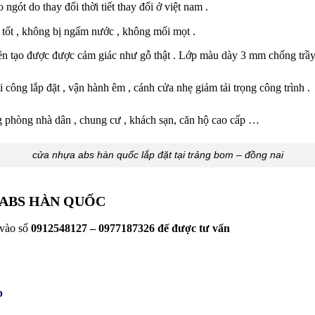
gót do thay đổi thời tiết thay đổi ở việt nam .
 tốt , không bị ngấm nước , không mối mọt .
ên tạo được được cảm giác như gỗ thật . Lớp màu dày 3 mm chống trầy 
 công lắp đặt , vận hành êm , cánh cửa nhẹ giảm tải trọng công trình .
 phòng nhà dân , chung cư , khách sạn, căn hộ cao cấp …
cửa nhựa abs hàn quốc lắp đặt tại trảng bom – đồng nai
 ABS HÀN QUỐC
 vào số
0912548127 – 0977187326 để được tư vấn
p