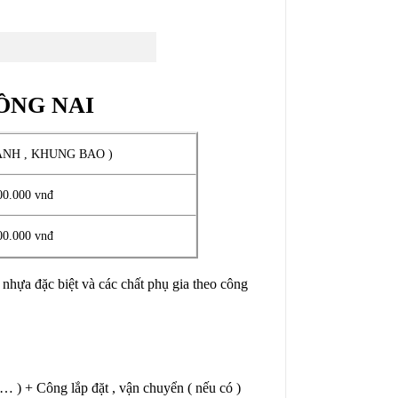
ỒNG NAI
ÁNH , KHUNG BAO )
00.000 vnđ
00.000 vnđ
 nhựa đặc biệt và các chất phụ gia theo công
 … ) + Công lắp đặt , vận chuyển ( nếu có )