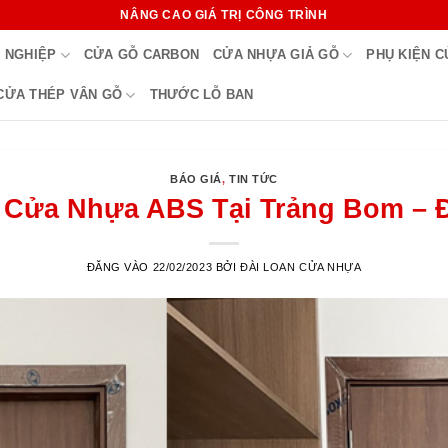
NÂNG CAO GIÁ TRỊ CÔNG TRÌNH
 NGHIỆP
CỬA GỖ CARBON
CỬA NHỰA GIẢ GỖ
PHỤ KIỆN 
CỬA THÉP VÂN GỖ
THƯỚC LỖ BAN
BÁO GIÁ
,
TIN TỨC
 Cửa Nhựa ABS Tại Trảng Bom – 
ĐĂNG VÀO
22/02/2023
BỞI
ĐÀI LOAN CỬA NHỰA