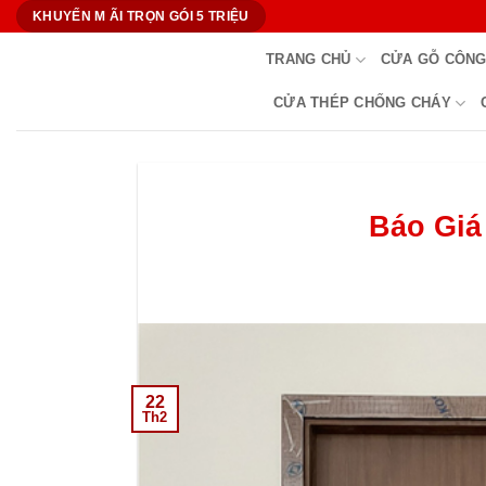
Bỏ
KHUYẾN M ÃI TRỌN GÓI 5 TRIỆU
qua
TRANG CHỦ
CỬA GỖ CÔNG
nội
dung
CỬA THÉP CHỐNG CHÁY
Báo Giá
22
Th2