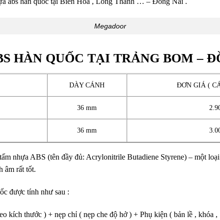
ựa abs hàn quốc tại Biên Hòa , Long Thành … – Đồng Nai .
Megadoor
BS HÀN QUỐC TẠI TRẢNG BOM – Đ
DÀY CÁNH
ĐƠN GIÁ ( C
36 mm
2.9
36 mm
3.0
tấm nhựa ABS (tên đầy đủ: Acrylonitrile Butadiene Styrene) – một loại
 âm rất tốt.
c được tính như sau :
o kích thước ) + nẹp chỉ ( nẹp che độ hở ) + Phụ kiện ( bản lề , khóa ,