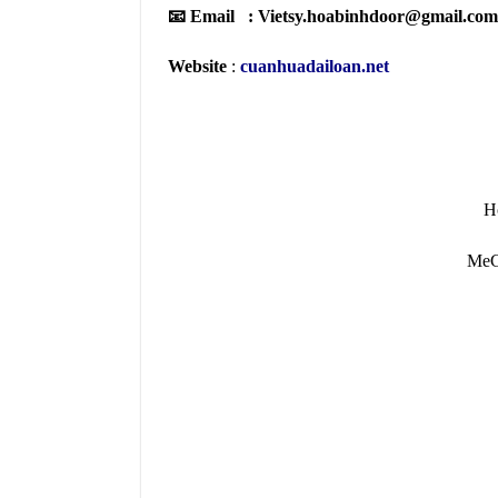
📧 Email : Vietsy.hoabinhdoor@gmail.com
Website
:
cuanhuadailoan.net
H
MeG