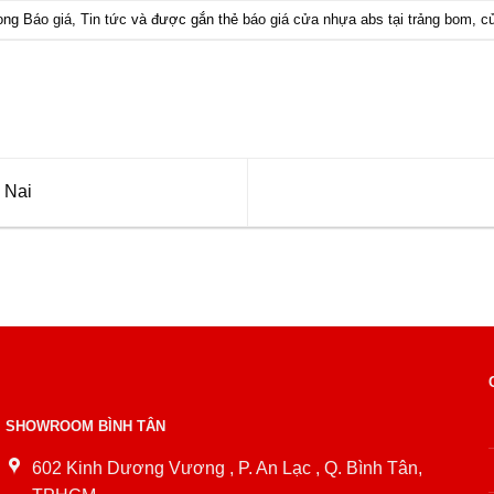
rong
Báo giá
,
Tin tức
và được gắn thẻ
báo giá cửa nhựa abs tại trảng bom
,
cử
 Nai
SHOWROOM BÌNH TÂN
602 Kinh Dương Vương , P. An Lạc , Q. Bình Tân,