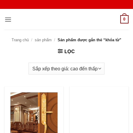
Bỏ
qua
nội
0
dung
Trang chủ
/
sản phẩm
/
Sản phẩm được gắn thẻ “khóa từ”
LỌC