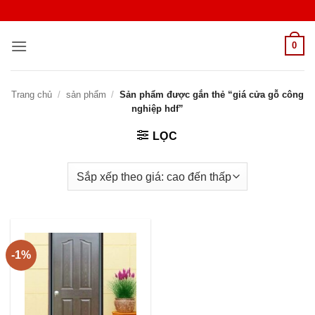
Bỏ
qua
nội
0
dung
Trang chủ
/
sản phẩm
/
Sản phẩm được gắn thẻ “giá cửa gỗ công
nghiệp hdf”
LỌC
-1%