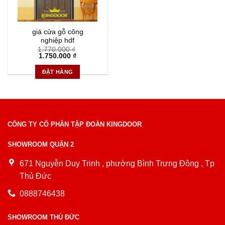
giá cửa gỗ công
nghiệp hdf
1.770.000
₫
Giá
Giá
1.750.000
₫
gốc
hiện
là:
tại
ĐẶT HÀNG
1.770.000 ₫.
là:
1.750.000 ₫.
CÔNG TY CỔ PHẦN TẬP ĐOÀN KINGDOOR
SHOWROOM QUẬN 2
671 Nguyễn Duy Trinh , phường Bình Trưng Đông , Tp
Thủ Đức
0888746438
SHOWROOM THỦ ĐỨC