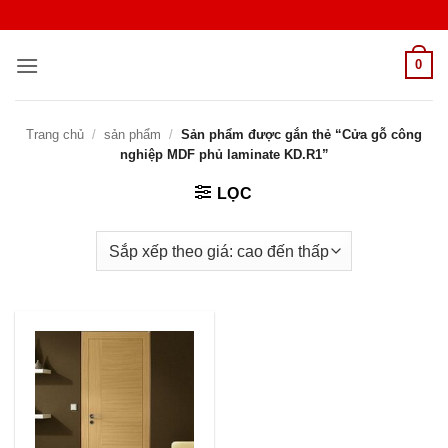
Bỏ
qua
nội
0
dung
Trang chủ
/
sản phẩm
/
Sản phẩm được gắn thẻ “Cửa gỗ công
nghiệp MDF phủ laminate KD.R1”
LỌC