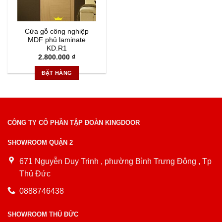
Cửa gỗ công nghiệp
MDF phủ laminate
KD.R1
2.800.000
₫
ĐẶT HÀNG
CÔNG TY CỔ PHẦN TẬP ĐOÀN KINGDOOR
SHOWROOM QUẬN 2
671 Nguyễn Duy Trinh , phường Bình Trưng Đông , Tp
Thủ Đức
0888746438
SHOWROOM THỦ ĐỨC