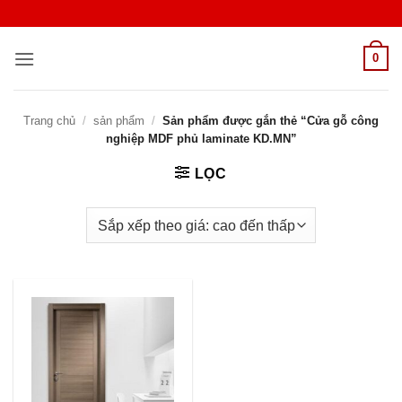
Bỏ
qua
nội
0
dung
Trang chủ
/
sản phẩm
/
Sản phẩm được gắn thẻ “Cửa gỗ công
nghiệp MDF phủ laminate KD.MN”
LỌC