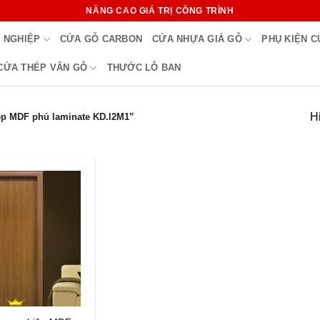
NÂNG CAO GIÁ TRỊ CÔNG TRÌNH
 NGHIỆP
CỬA GỖ CARBON
CỬA NHỰA GIẢ GỖ
PHỤ KIỆN 
CỬA THÉP VÂN GỖ
THƯỚC LỖ BAN
Hi
p MDF phủ laminate KD.l2M1”