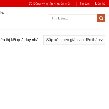
Đăng ký nhận khuyến mãi
Tin tức
Liên hệ
CỬA
Tìm
kiếm:
ển thị kết quả duy nhất