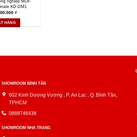
ông nghiệp MDF
inate KD.l2M1
800.000
₫
ẶT HÀNG
SHOWROOM BÌNH TÂN
602 Kinh Dương Vương , P. An Lạc , Q. Bình Tân,
TPHCM
0888746438
SHOWROOM NHA TRANG