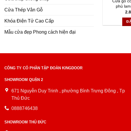
Cửa gỗ c
phủ lam
Cửa Thép Vân Gỗ
2.
Khóa Điện Tử Cao Cấp
Đ
Mẫu cửa đẹp Phong cách hiện đại
CÔNG TY CỔ PHẦN TẬP ĐOÀN KINGDOOR
SHOWROOM QUẬN 2
671 Nguyễn Duy Trinh , phường Bình Trưng Đông , Tp
Thủ Đức
0888746438
SHOWROOM THỦ ĐỨC