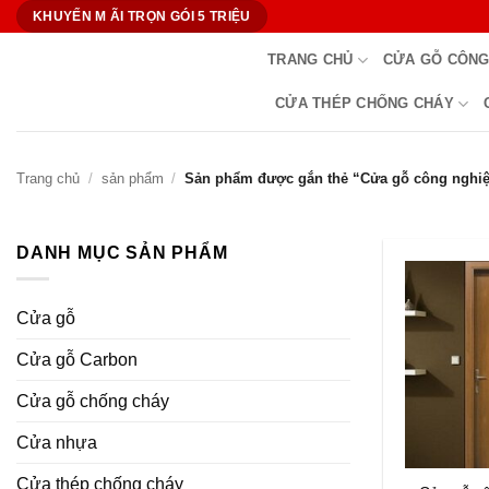
Bỏ
KHUYẾN M ÃI TRỌN GÓI 5 TRIỆU
qua
TRANG CHỦ
CỬA GỖ CÔNG
nội
dung
CỬA THÉP CHỐNG CHÁY
Trang chủ
/
sản phẩm
/
Sản phẩm được gắn thẻ “Cửa gỗ công nghiệ
DANH MỤC SẢN PHẨM
Cửa gỗ
Cửa gỗ Carbon
Cửa gỗ chống cháy
Cửa nhựa
Cửa thép chống cháy