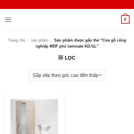
Bỏ
qua
nội
0
dung
Trang chủ
/
sản phẩm
/
Sản phẩm được gắn thẻ “Cửa gỗ công
nghiệp MDF phủ laminate KD.GL”
LỌC