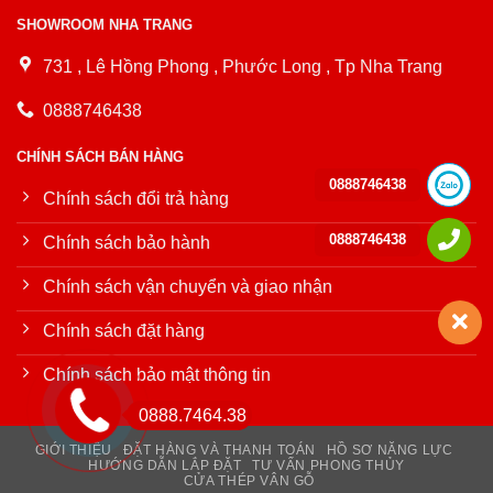
SHOWROOM NHA TRANG
731 , Lê Hồng Phong , Phước Long , Tp Nha Trang
0888746438
CHÍNH SÁCH BÁN HÀNG
0888746438
Chính sách đổi trả hàng
0888746438
Chính sách bảo hành
Chính sách vận chuyển và giao nhận
Chính sách đặt hàng
Chính sách bảo mật thông tin
0888.7464.38
GIỚI THIỆU
ĐẶT HÀNG VÀ THANH TOÁN
HỒ SƠ NĂNG LỰC
HƯỚNG DẪN LẮP ĐẶT
TƯ VẤN PHONG THỦY
CỬA THÉP VÂN GỖ