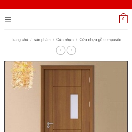
Bỏ
qua
nội
0
dung
Trang chủ
/
sản phẩm
/
Cửa nhựa
/
Cửa nhựa gỗ composite