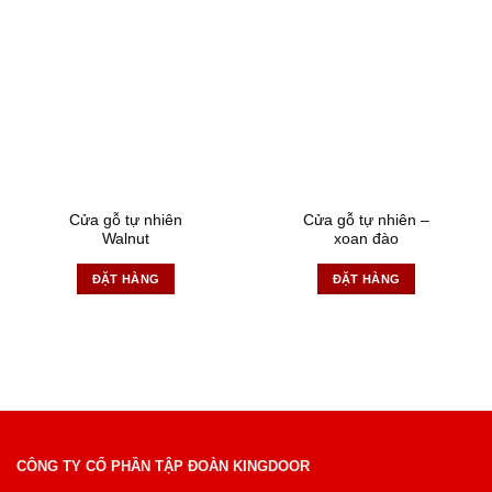
Cửa gỗ tự nhiên
Cửa gỗ tự nhiên –
Walnut
xoan đào
ĐẶT HÀNG
ĐẶT HÀNG
CÔNG TY CỔ PHẦN TẬP ĐOÀN KINGDOOR