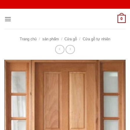
Bỏ
qua
nội
0
dung
Trang chủ
/
sản phẩm
/
Cửa gỗ
/
Cửa gỗ tự nhiên