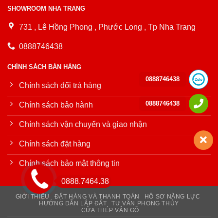
SHOWROOM NHA TRANG
731 , Lê Hồng Phong , Phước Long , Tp Nha Trang
0888746438
CHÍNH SÁCH BÁN HÀNG
0888746438
Chính sách đổi trả hàng
0888746438
Chính sách bảo hành
Chính sách vận chuyển và giao nhận
Chính sách đặt hàng
Chính sách bảo mật thông tin
0888.7464.38
GIỚI THIỆU
ĐẶT HÀNG VÀ THANH TOÁN
HỒ SƠ NĂNG LỰC
HƯỚNG DẪN LẮP ĐẶT
TƯ VẤN PHONG THỦY
CỬA THÉP VÂN GỖ