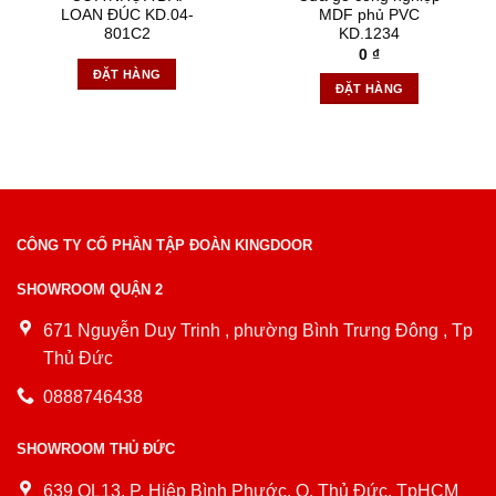
LOAN ĐÚC KD.04-
MDF phủ PVC
801C2
KD.1234
0
₫
ĐẶT HÀNG
ĐẶT HÀNG
CÔNG TY CỔ PHẦN TẬP ĐOÀN KINGDOOR
SHOWROOM QUẬN 2
671 Nguyễn Duy Trinh , phường Bình Trưng Đông , Tp
Thủ Đức
0888746438
SHOWROOM THỦ ĐỨC
639 QL13, P. Hiệp Bình Phước, Q. Thủ Đức, TpHCM