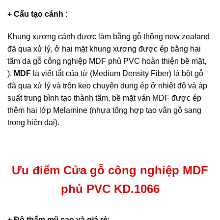
+ Cấu tạo cánh
:
Khung xương cánh được làm bằng gỗ thông new zealand
đã qua xử lý, ở hai mặt khung xương được ép bằng hai
tấm da gỗ công nghiệp MDF phủ PVC hoàn thiện bề mặt,
).
MDF
là viết tắt của từ (Medium Density Fiber) là bột gỗ
đã qua xử lý và trộn keo chuyên dụng ép ở nhiệt độ và áp
suất trung bình tạo thành tấm, bề mặt ván MDF được ép
thêm hai lớp Melamine (nhựa tổng hợp tạo vân gỗ sang
trọng hiện đại).
Ưu điểm Cửa gỗ công nghiệp MDF
phủ PVC KD.1066
+ Độ thẩm mỹ cao và giá rẻ
: