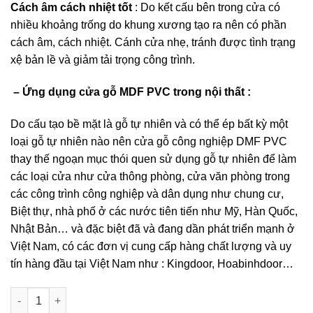
Cách âm cách nhiệt tốt
: Do kết cấu bên trong cửa có
nhiều khoảng trống do khung xương tạo ra nên có phần
cách âm, cách nhiệt. Cánh cửa nhẹ, tránh được tình trạng
xệ bản lề và giảm tải trọng công trình.
– Ứng dụng cửa gỗ MDF PVC trong nội thất :
Do cấu tạo bề mặt là gỗ tự nhiên và có thể ép bất kỳ một
loại gỗ tự nhiên nào nên cửa gỗ công nghiệp DMF PVC
thay thế ngoạn mục thói quen sử dụng gỗ tự nhiên để làm
các loại cửa như cửa thông phòng, cửa văn phòng trong
các công trình công nghiệp và dân dụng như chung cư,
Biệt thự, nhà phố ở các nước tiên tiến như Mỹ, Hàn Quốc,
Nhật Bản… và đặc biệt đã và đang dần phát triển mạnh ở
Việt Nam, có các đơn vị cung cấp hàng chất lượng và uy
tín hàng đầu tại Việt Nam như : Kingdoor, Hoabinhdoor…
Cửa gỗ công nghiệp MDF phủ PVC KD.1066 số lượng