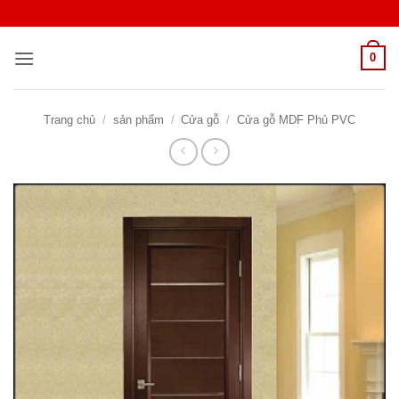
Bỏ
qua
nội
0
dung
Trang chủ
/
sản phẩm
/
Cửa gỗ
/
Cửa gỗ MDF Phủ PVC