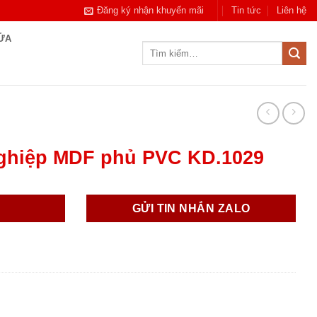
Đăng ký nhận khuyến mãi
Tin tức
Liên hệ
CỬA
Tìm
kiếm:
ghiệp MDF phủ PVC KD.1029
GỬI TIN NHẮN ZALO