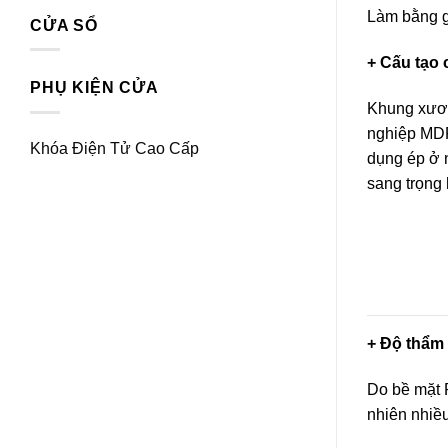
Làm bằng 
CỬA SỔ
+ Cấu tạo
PHỤ KIỆN CỬA
Khung xươn
nghiệp MDF
Khóa Điện Tử Cao Cấp
dụng ép ở 
sang trọng 
+ Độ thẩm 
Do bề mặt P
nhiên nhiều