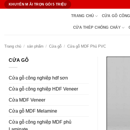
Bỏ
KHUYẾN M ÃI TRỌN GÓI 5 TRIỆU
qua
TRANG CHỦ
CỬA GỖ CÔNG
nội
dung
CỬA THÉP CHỐNG CHÁY
Trang chủ
/
sản phẩm
/
Cửa gỗ
/
Cửa gỗ MDF Phủ PVC
CỬA GỖ
Cửa gỗ công nghiệp hdf sơn
Cửa gỗ công nghiệp HDF Veneer
Cửa MDF Veneer
Cửa gỗ MDF Melamine
Cửa gỗ công nghiệp MDF phủ
Laminate