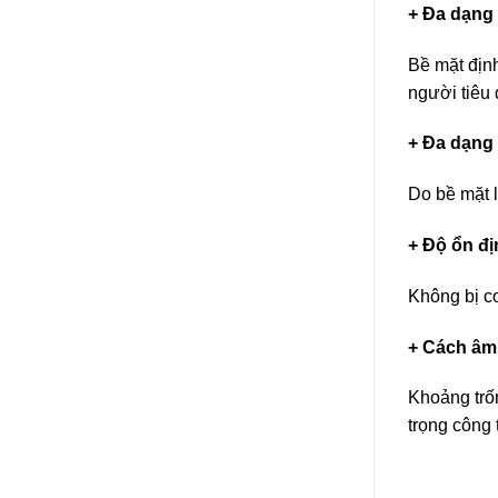
+ Đa dạng
Bề mặt định
người tiêu 
+ Đa dạng
Do bề mặt l
+ Độ ổn đị
Không bị co
+ Cách âm 
Khoảng trốn
trọng công t