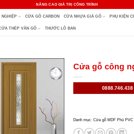
NÂNG CAO GIÁ TRỊ CÔNG TRÌNH
 NGHIỆP
CỬA GỖ CARBON
CỬA NHỰA GIẢ GỖ
PHỤ KIỆN 
CỬA THÉP VÂN GỖ
THƯỚC LỖ BAN
Cửa gỗ công n
0888.746.438
Danh mục:
Cửa gỗ MDF Phủ PVC