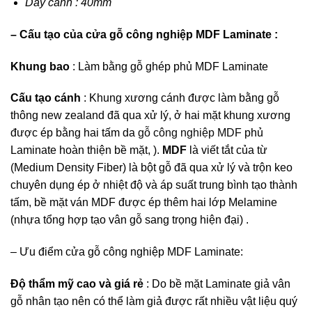
Dày cánh : 40mm
– Cấu tạo của cửa gỗ công nghiệp MDF Laminate :
Khung bao
: Làm bằng gỗ ghép phủ MDF Laminate
Cấu tạo cánh
: Khung xương cánh được làm bằng gỗ
thông new zealand đã qua xử lý, ở hai mặt khung xương
được ép bằng hai tấm da
gỗ công nghiệp MDF
phủ
Laminate hoàn thiện bề mặt, ).
MDF
là viết tắt của từ
(Medium Density Fiber) là bột gỗ đã qua xử lý và trộn keo
chuyên dụng ép ở nhiệt độ và áp suất trung bình tạo thành
tấm, bề mặt ván MDF được ép thêm hai lớp Melamine
(nhựa tổng hợp tạo vân gỗ sang trọng hiện đại) .
– Ưu điểm cửa gỗ công nghiệp MDF Laminate:
Độ thẩm mỹ cao và giá rẻ
: Do bề mặt Laminate giả vân
gỗ nhân tạo nên có thể làm giả được rất nhiều vật liệu quý