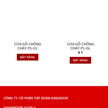
CỬA GỖ CHỐNG
CỬA GỖ CHỐNG
CHÁY P1-G1
CHÁY P1-GL
0
₫
ĐẶT HÀNG
ĐẶT HÀNG
CÔNG TY CỔ PHẦN TẬP ĐOÀN KINGDOOR
SHOWROOM QUẬN 2