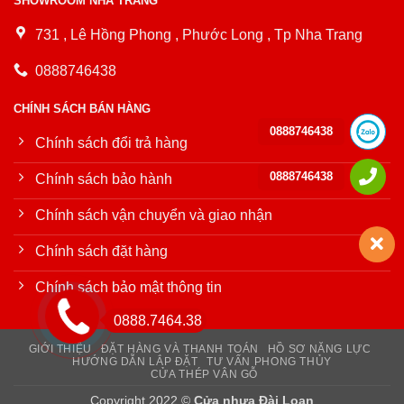
SHOWROOM NHA TRANG
731 , Lê Hồng Phong , Phước Long , Tp Nha Trang
0888746438
CHÍNH SÁCH BÁN HÀNG
0888746438
Chính sách đổi trả hàng
0888746438
Chính sách bảo hành
Chính sách vận chuyển và giao nhận
Chính sách đặt hàng
Chính sách bảo mật thông tin
0888.7464.38
GIỚI THIỆU
ĐẶT HÀNG VÀ THANH TOÁN
HỒ SƠ NĂNG LỰC
HƯỚNG DẪN LẮP ĐẶT
TƯ VẤN PHONG THỦY
CỬA THÉP VÂN GỖ
Copyright 2022 ©
Cửa nhựa Đài Loan