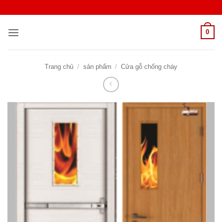
Bỏ
qua
nội
0
dung
Trang chủ
/
sản phẩm
/
Cửa gỗ chống cháy