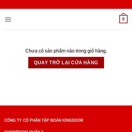
Bỏ
qua
nội
0
dung
Chưa có sản phẩm nào trong giỏ hàng.
QUAY TRỞ LẠI CỬA HÀNG
CÔNG TY CỔ PHẦN TẬP ĐOÀN KINGDOOR